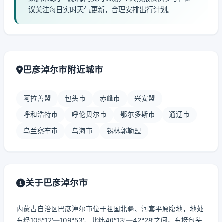
议关注每日实时天气更新，合理安排出行计划。
巴彦淖尔市附近城市
阿拉善盟
包头市
赤峰市
兴安盟
呼和浩特市
呼伦贝尔市
鄂尔多斯市
通辽市
乌兰察布市
乌海市
锡林郭勒盟
关于巴彦淖尔市
内蒙古自治区巴彦淖尔市位于祖国北疆、河套平原腹地，地处
东经105°12′—109°53′、北纬40°13′—42°28′之间，东接包头