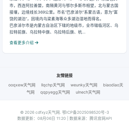
市，西连阿拉善盟，南隔黄河与鄂尔多斯市相望，北与蒙古国
接壤，边境线长369公里。市名“巴彦淖尔”系蒙古语，意为“富
饶的湖泊”，因境内乌梁素海等众多湖泊湿地而得名。
巴彦淖尔市是内蒙古自治区下辖的地级市，全市辖临河区、乌
拉特前旗、乌拉特中旗、乌拉特后旗、杭...
查看更多介绍
友情链接
ooqxew天气网
llqchp天气网
weunky天气网
biaodiao天
气网
qqpyegg天气网
ulnech天气网
© 2026 cdfxyz天气网.
鄂ICP备2025098520号-3
数据更新：08月06日 11:20 | 数据来源：腾讯官网API