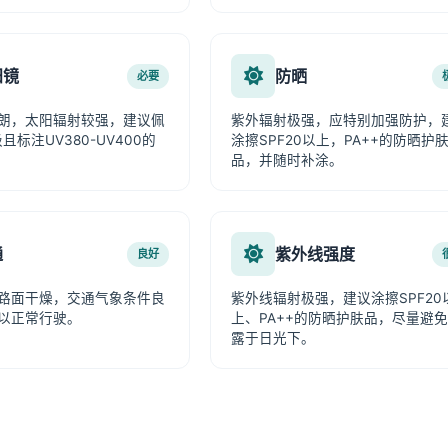
阳镜
防晒
必要
朗，太阳辐射较强，建议佩
紫外辐射极强，应特别加强防护，
且标注UV380-UV400的
涂擦SPF20以上，PA++的防晒护
品，并随时补涂。
通
紫外线强度
良好
路面干燥，交通气象条件良
紫外线辐射极强，建议涂擦SPF20
以正常行驶。
上、PA++的防晒护肤品，尽量避
露于日光下。