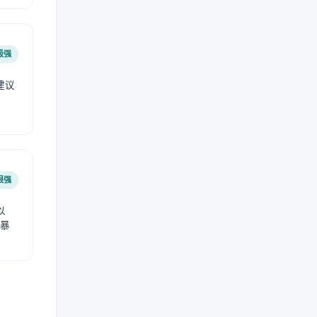
极强
建议
肤
很强
以
免暴