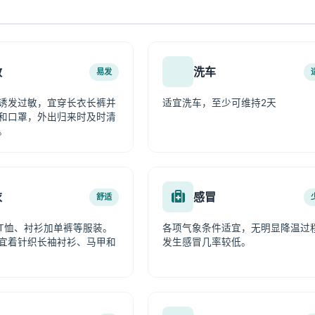
敏
洗车
易发
诱发过敏，宜穿长衣长裤并
适宜洗车，至少可维持2天
和口罩，外出归来时及时清
。
衣
感冒
舒适
T恤、衬衫加单裤等服装。
各项气象条件适宜，无明显降温过
宜着针织长袖衬衫、马甲和
发生感冒几率较低。