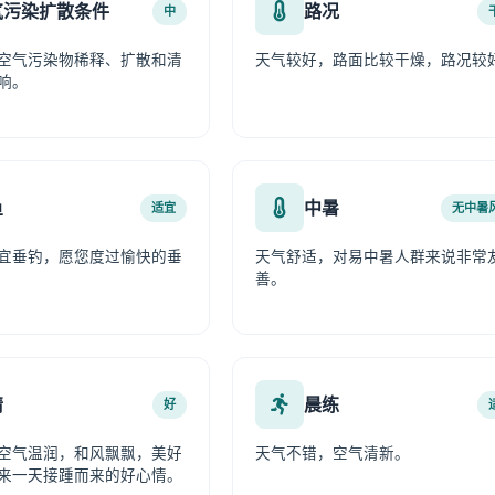
气污染扩散条件
路况
中
空气污染物稀释、扩散和清
天气较好，路面比较干燥，路况较
响。
鱼
中暑
适宜
无中暑
宜垂钓，愿您度过愉快的垂
天气舒适，对易中暑人群来说非常
善。
情
晨练
好
空气温润，和风飘飘，美好
天气不错，空气清新。
来一天接踵而来的好心情。