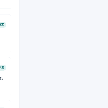
适宜
少发
程，