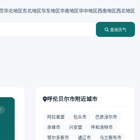
页
华北地区
东北地区
华东地区
华南地区
华中地区
西南地区
西北地区
查询天气
呼伦贝尔市附近城市
0
阿拉善盟
包头市
巴彦淖尔市
赤峰市
兴安盟
呼和浩特市
鄂尔多斯市
通辽市
乌兰察布市