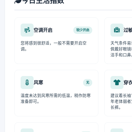
今日生活指数
空调开启
过
较少开启
您将感到很舒适，一般不需要开启空
天气条件易
调。
佩戴好眼镜
洁手和口鼻
风寒
穿
无
温度未达到风寒所需的低温，稍作防寒
建议着长袖
准备即可。
年老体弱者
长裤。