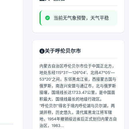
当前无气象预警，天气平稳
关于呼伦贝尔市
内蒙古自治区呼伦贝尔市位于中国正北方，
地处东经115°31′—126°04′、北纬47°05′—
53°20′之间，东邻黑龙江省，西接蒙古国与
俄罗斯，南连兴安盟与通辽市，北与俄罗斯
接壤，国境线长达1733.47公里，是中国面
积最大、国境线最长的地级行政区。
“呼伦贝尔”得名于境内呼伦湖与贝尔湖，两
湖并称，历史悠久，清代属黑龙江将军辖
地，1954年撤销绥远省后正式划归内蒙古自
治区，1983...