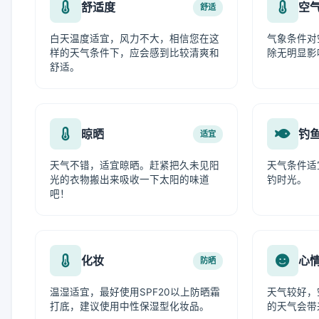
舒适度
空
舒适
白天温度适宜，风力不大，相信您在这
气象条件对
样的天气条件下，应会感到比较清爽和
除无明显影
舒适。
晾晒
钓
适宜
天气不错，适宜晾晒。赶紧把久未见阳
天气条件适
光的衣物搬出来吸收一下太阳的味道
钓时光。
吧！
化妆
心
防晒
温湿适宜，最好使用SPF20以上防晒霜
天气较好，
打底，建议使用中性保湿型化妆品。
的天气会带