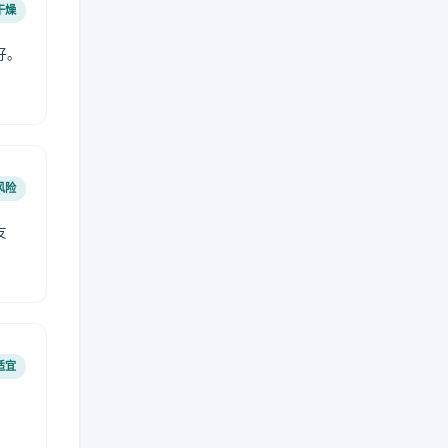
干燥
好。
风险
友
适宜