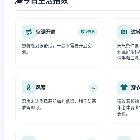
今日生活指数
空调开启
过
较少开启
您将感到很舒适，一般不需要开启空
天气条件易
调。
佩戴好眼镜
洁手和口鼻
风寒
穿
无
温度未达到风寒所需的低温，稍作防寒
建议着长袖
准备即可。
年老体弱者
长裤。