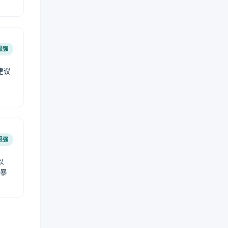
极强
建议
肤
很强
以
免暴