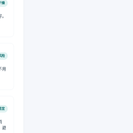
干燥
好。
风险
不用
适宜
稍
，避