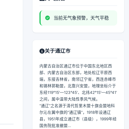
当前无气象预警，天气平稳
关于通辽市
内蒙古自治区通辽市位于中国东北地区西
部、内蒙古自治区东部，地处松辽平原西
端，东接吉林省，南邻辽宁省，西连赤峰市
和锡林郭勒盟，北靠兴安盟，地理坐标介于
东经119°15′—123°45′、北纬42°15′—45°41′
之间，属中温带大陆性季风气候。
“通辽”之名源于清代哲里木盟十旗会盟地科
尔沁左翼中旗的“通辽镇”，1918年设通辽
县，1951年成立通辽市（县级），1999年经
国务院批准撤盟...