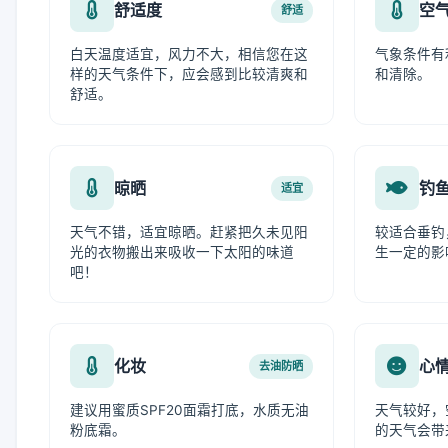
舒适度
空
舒适
白天温度适宜，风力不大，相信您在这
气象条件有
样的天气条件下，应会感到比较清爽和
和清除。
舒适。
晾晒
钓
适宜
天气不错，适宜晾晒。赶紧把久未见阳
较适合垂钓
光的衣物搬出来吸收一下太阳的味道
生一定的影
吧！
化妆
心
去油防晒
建议用蜜质SPF20面霜打底，水质无油
天气较好，
粉底霜。
的天气会带