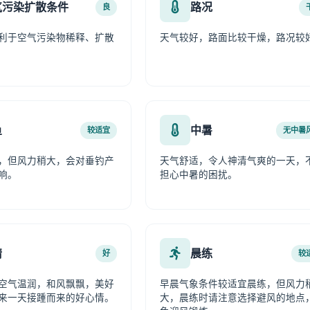
气污染扩散条件
路况
良
利于空气污染物稀释、扩散
天气较好，路面比较干燥，路况较
鱼
中暑
较适宜
无中暑
，但风力稍大，会对垂钓产
天气舒适，令人神清气爽的一天，
响。
担心中暑的困扰。
情
晨练
好
较
空气温润，和风飘飘，美好
早晨气象条件较适宜晨练，但风力
来一天接踵而来的好心情。
大，晨练时请注意选择避风的地点