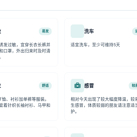
敏
洗车
易发
诱发过敏，宜穿长衣长裤并
适宜洗车，至少可维持5天
和口罩，外出归来时及时清
。
衣
感冒
舒适
较
T恤、衬衫加单裤等服装。
相对今天出现了较大幅度降温，较
宜着针织长袖衬衫、马甲和
生感冒，体质较弱的朋友请注意适
护。