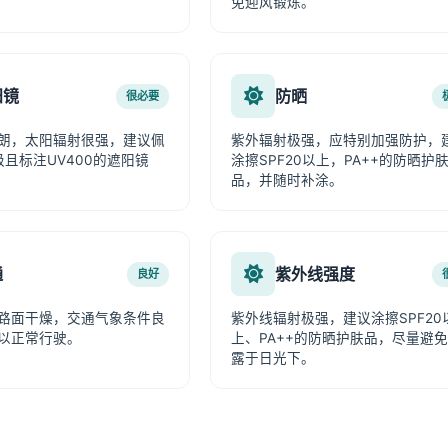
免迎风锻炼。
阳镜
防晒
很必要
朗，太阳辐射很强，建议佩
紫外辐射极强，应特别加强防护，
级且标注UV400的遮阳镜
涂擦SPF20以上，PA++的防晒护
品，并随时补涂。
通
紫外线强度
良好
路面干燥，交通气象条件良
紫外线辐射极强，建议涂擦SPF20
以正常行驶。
上、PA++的防晒护肤品，尽量避
露于日光下。