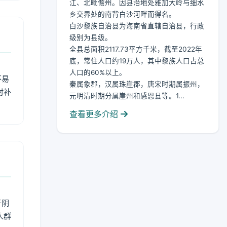
江、北毗儋州。因县治地处雅加大岭与细水
乡交界处的南背白沙河畔而得名。
白沙黎族自治县为海南省直辖自治县，行政
级别为县级。
全县总面积2117.73平方千米，截至2022年
底，常住人口约19万人，其中黎族人口占总
人口的60%以上。
不易
秦属象郡，汉属珠崖郡，唐宋时期属振州，
时补
元明清时期分属崖州和感恩县等。1...
查看更多介绍
于阴
人群