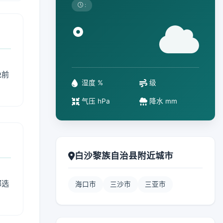
:
°
免前
湿度 %
级
气压 hPa
降水 mm
白沙黎族自治县附近城市
部选
海口市
三沙市
三亚市