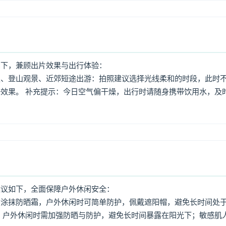
如下，兼顾出片效果与出行体验：
照、登山观景、近郊短途出游：拍照建议选择光线柔和的时段，此时
效果。 补充提示：今日空气偏干燥，出行时请随身携带饮用水，及
建议如下，全面保障户外休闲安全：
意涂抹防晒霜，户外休闲时可简单防护，佩戴遮阳帽，避免长时间处
，户外休闲时需加强防晒与防护，避免长时间暴露在阳光下；敏感肌