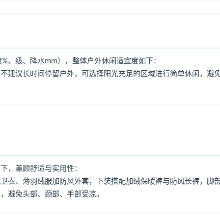
%、级、降水mm），整体户外休闲适宜度如下：
，不建议长时间停留户外，可选择阳光充足的区域进行简单休闲，避
如下，兼顾舒适与实用性：
绒卫衣、薄羽绒服加防风外套，下装搭配加绒保暖裤与防风长裤，脚
套，避免头部、颈部、手部受凉。