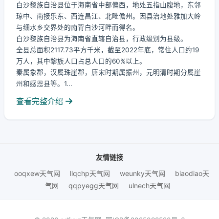
白沙黎族自治县位于海南省中部偏西，地处五指山腹地，东邻
琼中、南接乐东、西连昌江、北毗儋州。因县治地处雅加大岭
与细水乡交界处的南背白沙河畔而得名。
白沙黎族自治县为海南省直辖自治县，行政级别为县级。
全县总面积2117.73平方千米，截至2022年底，常住人口约19
万人，其中黎族人口占总人口的60%以上。
秦属象郡，汉属珠崖郡，唐宋时期属振州，元明清时期分属崖
州和感恩县等。1...
查看完整介绍
友情链接
ooqxew天气网
llqchp天气网
weunky天气网
biaodiao天
气网
qqpyegg天气网
ulnech天气网