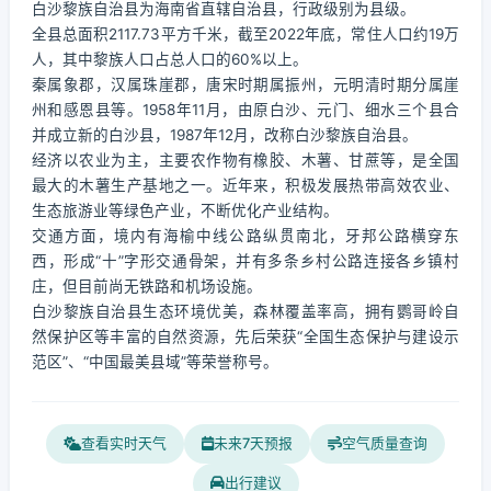
白沙黎族自治县为海南省直辖自治县，行政级别为县级。
全县总面积2117.73平方千米，截至2022年底，常住人口约19万
人，其中黎族人口占总人口的60%以上。
秦属象郡，汉属珠崖郡，唐宋时期属振州，元明清时期分属崖
州和感恩县等。1958年11月，由原白沙、元门、细水三个县合
并成立新的白沙县，1987年12月，改称白沙黎族自治县。
经济以农业为主，主要农作物有橡胶、木薯、甘蔗等，是全国
最大的木薯生产基地之一。近年来，积极发展热带高效农业、
生态旅游业等绿色产业，不断优化产业结构。
交通方面，境内有海榆中线公路纵贯南北，牙邦公路横穿东
西，形成“十”字形交通骨架，并有多条乡村公路连接各乡镇村
庄，但目前尚无铁路和机场设施。
白沙黎族自治县生态环境优美，森林覆盖率高，拥有鹦哥岭自
然保护区等丰富的自然资源，先后荣获“全国生态保护与建设示
范区”、“中国最美县域”等荣誉称号。
查看实时天气
未来7天预报
空气质量查询
出行建议