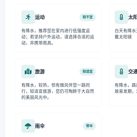
运动
太
较不宜
有降水，推荐您在室内进行低强度运
白天有降水
动；若坚持户外运动，请选择合适的运
戴太阳镜
动，并携带雨具。
旅游
交
较适宜
有降水，较热，但有微风伴您一路同
有降水，路
行，较适宜旅游，您仍可陶醉于大自然
故易发期，
的美丽风光中。
雨伞
带伞