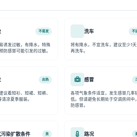
敏
洗车
不易发
不
易诱发过敏，有降水，特殊
将有降水，不宜洗车，建议至少1天
预防感冒可能引发的过敏。
再洗车。
衣
感冒
炎热
建议着短衫、短裙、短裤、
各项气象条件适宜，发生感冒几率
等清凉夏季服装。
低。但请避免长期处于空调房间中
防感冒。
气污染扩散条件
路况
良