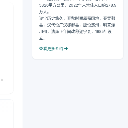
5326平方公里，2022年末常住人口约278.9
万人。
遂宁历史悠久，春秋时期属蜀国地，秦置郪
县，汉代设广汉郡郪县，唐设遂州，明置潼
川州，清雍正年间改称遂宁县，1985年设
立...
查看更多介绍