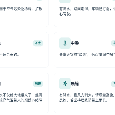
利于空气污染物稀释、扩散
有降水，路面潮湿，车辆易打滑，
心驾驶。
鱼
中暑
不宜
不适合垂钓。
桑拿天突然“驾到”，小心“情绪中暑”
情
晨练
较差
水不仅给大地带来了一丝清
有降水，且风力稍大，请尽量避免
较高气温带来的烦躁心绪降
晨练，若坚持晨练请带上雨具。