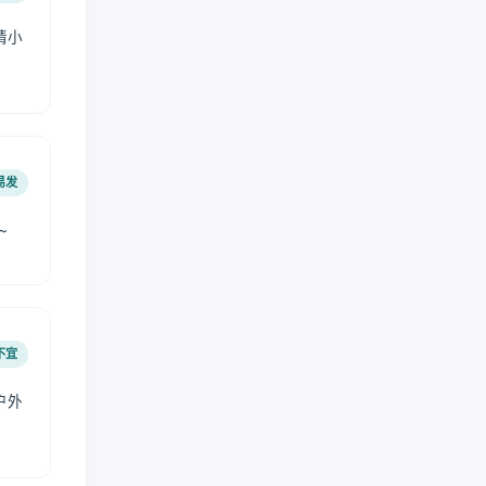
请小
易发
~
不宜
户外