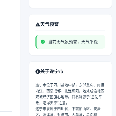
天气预警
当前无气象预警，天气平稳
关于遂宁市
遂宁市位于四川盆地中部，东邻重庆、南接
内江、西靠成都、北连绵阳，地处成渝地区
双城经济圈腹心地带。其名称源于“息乱平
叛，遂得安宁”之意。
遂宁市隶属于四川省，下辖船山区、安居
区、蓬溪县、射洪市、大英县，总面积