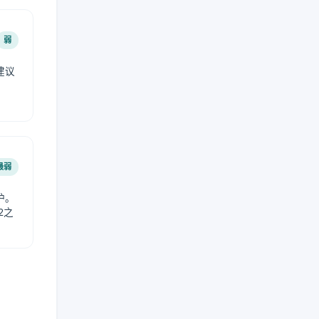
弱
建议
。
最弱
护。
2之