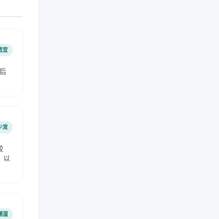
适宜
后
少发
较
，以
潮湿