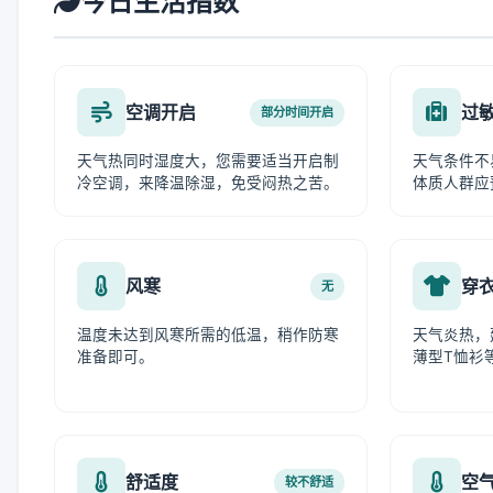
今日生活指数
空调开启
过
部分时间开启
天气热同时湿度大，您需要适当开启制
天气条件不
冷空调，来降温除湿，免受闷热之苦。
体质人群应
风寒
穿
无
温度未达到风寒所需的低温，稍作防寒
天气炎热，
准备即可。
薄型T恤衫
舒适度
空
较不舒适