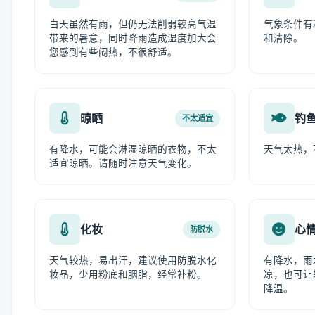
白天虽然有雨，但仍无法削弱较高气温
气象条件有
带来的暑意，同时降雨造成湿度加大会
和清除。
您感到有些闷热，不很舒适。
晾晒
钓
不太适宜
有降水，可能会淋湿晾晒的衣物，不太
天气太热，
适宜晾晒。请随时注意天气变化。
化妆
心
防脱水
天气较热，易出汗，建议使用防脱水化
有降水，雨
妆品，少用粉底和胭脂，经常补粉。
凉，也可让
降温。