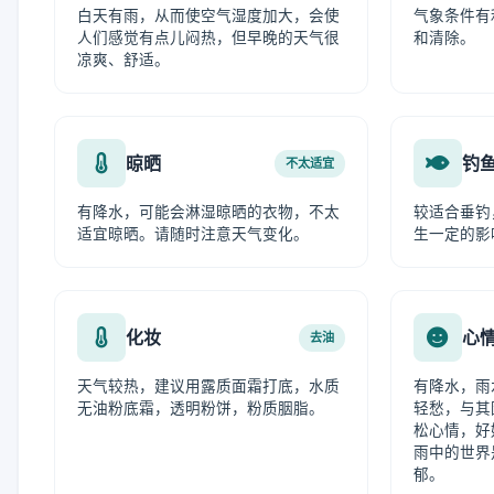
白天有雨，从而使空气湿度加大，会使
气象条件有
人们感觉有点儿闷热，但早晚的天气很
和清除。
凉爽、舒适。
晾晒
钓
不太适宜
有降水，可能会淋湿晾晒的衣物，不太
较适合垂钓
适宜晾晒。请随时注意天气变化。
生一定的影
化妆
心
去油
天气较热，建议用露质面霜打底，水质
有降水，雨
无油粉底霜，透明粉饼，粉质胭脂。
轻愁，与其
松心情，好
雨中的世界
郁。