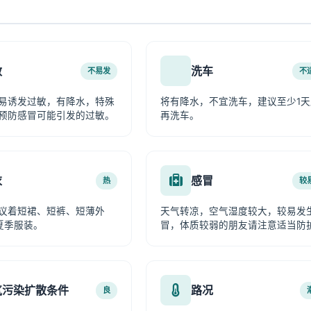
敏
洗车
不易发
不
易诱发过敏，有降水，特殊
将有降水，不宜洗车，建议至少1天
预防感冒可能引发的过敏。
再洗车。
衣
感冒
热
较
议着短裙、短裤、短薄外
天气转凉，空气湿度较大，较易发
夏季服装。
冒，体质较弱的朋友请注意适当防
气污染扩散条件
路况
良