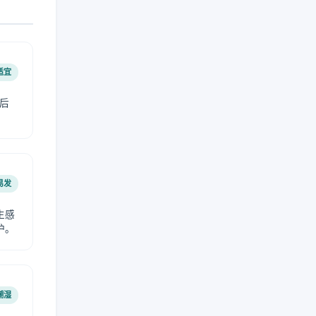
适宜
后
易发
生感
护。
潮湿