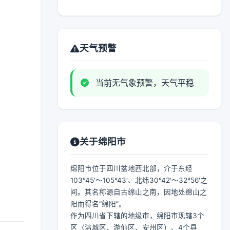
天气预警
当前无气象预警，天气平稳
关于绵阳市
绵阳市位于四川盆地西北部，介于东经
103°45′～105°43′、北纬30°42′～32°56′之
间。其名称源自古绵山之南，因地处绵山之
阳而得名“绵阳”。
作为四川省下辖的地级市，绵阳市现辖3个
区（涪城区、游仙区、安州区）、4个县