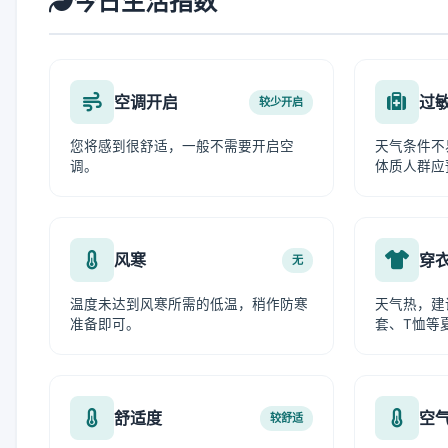
今日生活指数
空调开启
过
较少开启
您将感到很舒适，一般不需要开启空
天气条件不
调。
体质人群应
风寒
穿
无
温度未达到风寒所需的低温，稍作防寒
天气热，建
准备即可。
套、T恤等
舒适度
空
较舒适