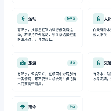
运动
太
较不宜
有降水，推荐您在室内进行低强度运
白天有降水
动；若坚持户外运动，须注意选择避雨
戴太阳镜
防滑地点，并携带雨具。
旅游
交
适宜
有降水，温度适宜，在细雨中游玩别有
有降水，路
一番情调，可不要错过机会呦！但记得
故易发期，
出门要携带雨具。
雨伞
带伞