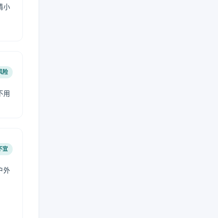
请小
风险
不用
不宜
户外