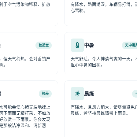
利于空气污染物稀释、扩散
有降水，路面潮湿，车辆易打滑，
心驾驶。
鱼
中暑
较适宜
无中暑
，但天气稍热，会对垂钓产
天气舒适，令人神清气爽的一天，
响。
担心中暑的困扰。
情
晨练
较差
水可能会使心绪无端地挂上
有降水，且风力稍大，请尽量避免
因下雨而无精打采，不如放
晨练，若坚持晨练请带上雨具。
好欣赏一下雨景。你会发现
是那般洁净温和、清新葱