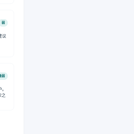
弱
建议
。
最弱
护。
2之