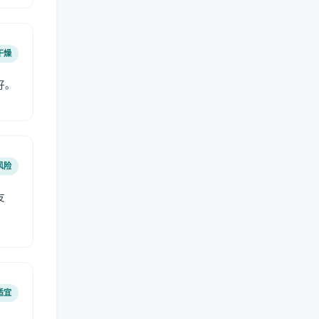
干燥
好。
风险
友
适宜