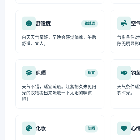
舒适度
空
较舒适
白天天气晴好，早晚会感觉偏凉，午后
气象条件对
舒适、宜人。
除无明显影
晾晒
钓
适宜
天气不错，适宜晾晒。赶紧把久未见阳
天气条件适
光的衣物搬出来吸收一下太阳的味道
钓时光。
吧！
化妆
心
防晒