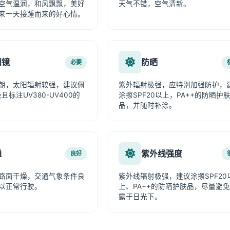
空气温润，和风飘飘，美好
天气不错，空气清新。
来一天接踵而来的好心情。
阳镜
防晒
必要
朗，太阳辐射较强，建议佩
紫外辐射极强，应特别加强防护，
且标注UV380-UV400的
涂擦SPF20以上，PA++的防晒护
品，并随时补涂。
通
紫外线强度
良好
路面干燥，交通气象条件良
紫外线辐射极强，建议涂擦SPF20
以正常行驶。
上、PA++的防晒护肤品，尽量避
露于日光下。