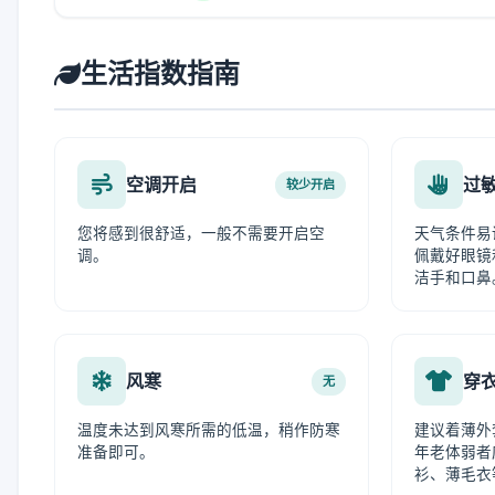
生活指数指南
空调开启
过
较少开启
您将感到很舒适，一般不需要开启空
天气条件易
调。
佩戴好眼镜
洁手和口鼻
风寒
穿
无
温度未达到风寒所需的低温，稍作防寒
建议着薄外
准备即可。
年老体弱者
衫、薄毛衣