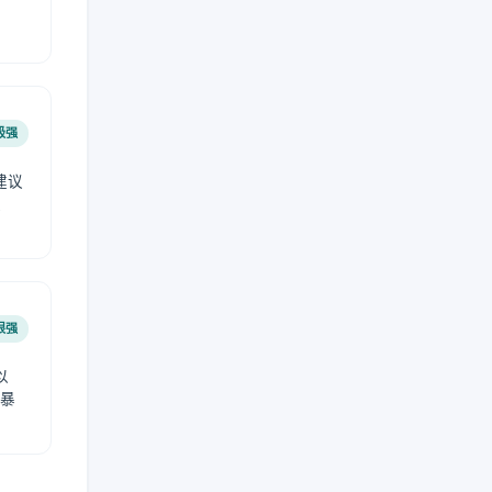
极强
建议
肤
很强
以
免暴