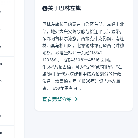
关于巴林左旗
°
巴林左旗位于内蒙古自治区东部、赤峰市北
°
部，地处大兴安岭余脉与松辽平原过渡带，
东邻阿鲁科尔沁旗，西接克什克腾旗，南连
林西县与松山区，北靠锡林郭勒盟西乌珠穆
°
沁旗，地理坐标介于东经118°42′—
120°39′、北纬43°36′—45°16′之间。
°
“巴林”系蒙古语，意为“要塞”或“哨所”，“左
旗”源于清代八旗建制中按方位划分的行政
命名，清崇德元年（1636年）设巴林左翼
°
旗，1959年更名为...
查看完整介绍
°
°
°