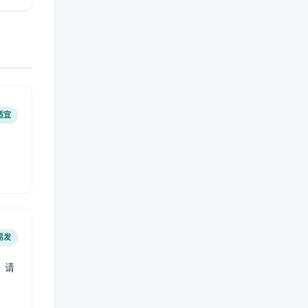
适宜
易发
，请