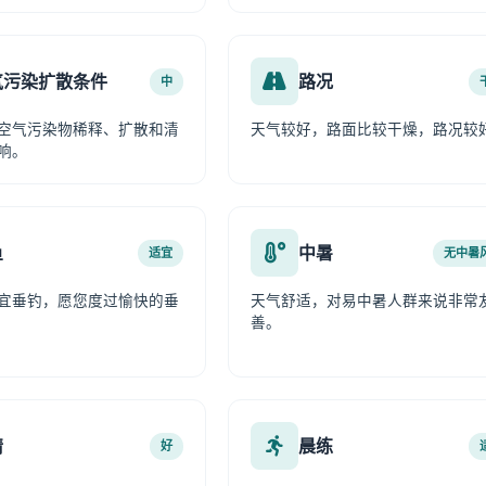
气污染扩散条件
路况
中
空气污染物稀释、扩散和清
天气较好，路面比较干燥，路况较
响。
鱼
中暑
适宜
无中暑
宜垂钓，愿您度过愉快的垂
天气舒适，对易中暑人群来说非常
善。
情
晨练
好