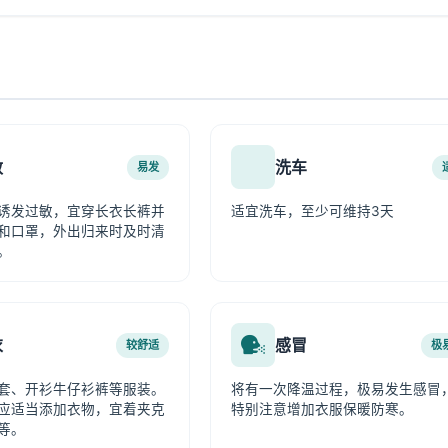
敏
洗车
易发
诱发过敏，宜穿长衣长裤并
适宜洗车，至少可维持3天
和口罩，外出归来时及时清
。
衣
感冒
较舒适
极
套、开衫牛仔衫裤等服装。
将有一次降温过程，极易发生感冒
应适当添加衣物，宜着夹克
特别注意增加衣服保暖防寒。
等。