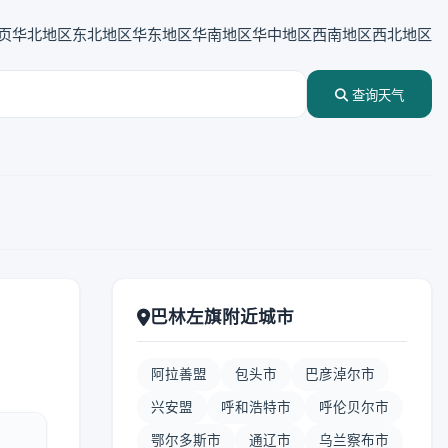
页
华北地区
东北地区
华东地区
华南地区
华中地区
西南地区
西北地区
查询天气
巴林左旗附近城市
阿拉善盟
包头市
巴彦淖尔市
兴安盟
呼和浩特市
呼伦贝尔市
鄂尔多斯市
通辽市
乌兰察布市