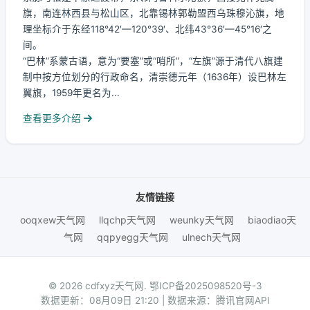
旗，南连林西县与松山区，北靠锡林郭勒盟西乌珠穆沁旗，地
理坐标介于东经118°42′—120°39′、北纬43°36′—45°16′之
间。
“巴林”系蒙古语，意为“要塞”或“哨所”，“左旗”源于清代八旗建
制中按方位划分的行政命名，清崇德元年（1636年）设巴林左
翼旗，1959年更名为...
查看更多介绍
友情链接
ooqxew天气网
llqchp天气网
weunky天气网
biaodiao天
气网
qqpyegg天气网
ulnech天气网
© 2026 cdfxyz天气网.
鄂ICP备2025098520号-3
数据更新：08月09日 21:20 | 数据来源：腾讯官网API