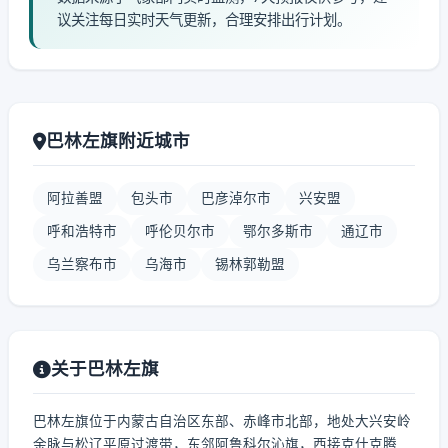
议关注每日实时天气更新，合理安排出行计划。
巴林左旗附近城市
阿拉善盟
包头市
巴彦淖尔市
兴安盟
呼和浩特市
呼伦贝尔市
鄂尔多斯市
通辽市
乌兰察布市
乌海市
锡林郭勒盟
关于巴林左旗
巴林左旗位于内蒙古自治区东部、赤峰市北部，地处大兴安岭
余脉与松辽平原过渡带，东邻阿鲁科尔沁旗，西接克什克腾