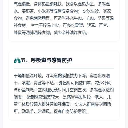
气温偏低，身体热量消耗快，饮食以温热为主，多喝温
水、姜枣茶、小米粥等暖胃暖身食物； 少吃生冷、寒凉
食物，避免刺激肠胃，可适当补充牛肉、羊肉、坚果等温
补食材。 空气干燥易上火，可多吃雪梨、银耳、百合、
蜂蜜等润肺润燥食物，减少辛辣油炸食品。
五、呼吸道与感冒防护
干燥加低温环境，呼吸道黏膜抵抗力下降，容易出现咽
干、咳嗽、鼻塞等不适； 外出时可佩戴口罩，减少冷风
与粉尘刺激；室内避免长时间开空调直吹，多喝温水滋润
咽喉。 近期昼夜温差较大，是感冒易发时段，老人、儿
童与体质较弱人群注意加强保暖， 少去人群密集封闭场
所，勤洗手、常通风，提高自身防护意识。