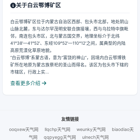
关于白云鄂博矿区
白云鄂博矿区位于内蒙古自治区西部、包头市北部，地处阴山
山脉北麓，东与达尔罕茂明安联合旗接壤，西与乌拉特中旗毗
邻，南连包头市区，北与蒙古国交界，地理坐标介于北纬
41°38′—41°52′、东经109°52′—110°12′之间，属典型的内陆
高原荒漠化草原地貌。
“白云鄂博”系蒙古语，意为“富饶的神山”，因境内白云鄂博铁
矿所在地原为蒙古族祭祀的圣山而得名。该区为包头市下辖的
市辖区，行政上实...
查看更多介绍
友情链接
ooqxew天气网
llqchp天气网
weunky天气网
biaodiao天
气网
qqpyegg天气网
ulnech天气网