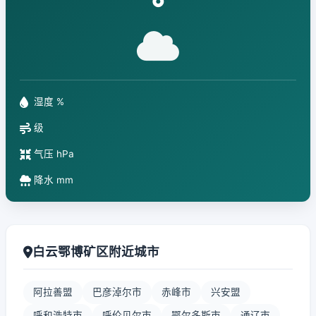
°
湿度 %
级
气压 hPa
降水 mm
白云鄂博矿区附近城市
阿拉善盟
巴彦淖尔市
赤峰市
兴安盟
呼和浩特市
呼伦贝尔市
鄂尔多斯市
通辽市