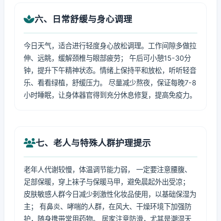
六、日常舒缓与身心调理
今日天气，适合进行轻度身心放松调理。工作间隙多做拉
伸、远眺，缓解颈椎与眼部疲劳； 午后可小憩15-30分
钟，提升下午精神状态。情绪上保持平和放松，听听轻音
乐、看看绿植，舒缓压力。 尽量减少熬夜，保证每晚7-8
小时睡眠，让身体器官得到充分休息修复，提高免疫力。
七、老人与特殊人群护理提示
老年人代谢较慢，体温调节能力弱， 一定要注意腰腹、
足部保暖，穿上袜子与保暖马甲，避免晨起外出受凉；
皮肤敏感人群今日减少刺激性化妆品使用，以基础保湿为
主； 有鼻炎、哮喘的人群，在风大、干燥环境下加强防
护，随身携带常用药物。 居家注意防滑，尤其是潮湿天