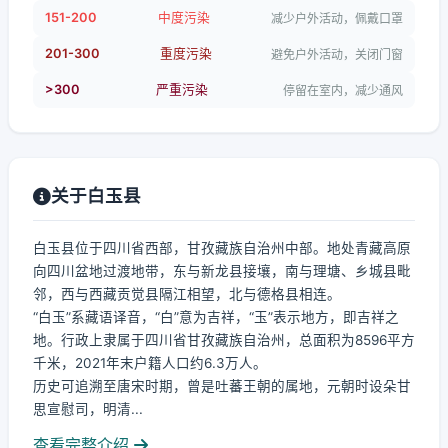
151-200
中度污染
减少户外活动，佩戴口罩
201-300
重度污染
避免户外活动，关闭门窗
>300
严重污染
停留在室内，减少通风
关于白玉县
白玉县位于四川省西部，甘孜藏族自治州中部。地处青藏高原
向四川盆地过渡地带，东与新龙县接壤，南与理塘、乡城县毗
邻，西与西藏贡觉县隔江相望，北与德格县相连。
“白玉”系藏语译音，“白”意为吉祥，“玉”表示地方，即吉祥之
地。行政上隶属于四川省甘孜藏族自治州，总面积为8596平方
千米，2021年末户籍人口约6.3万人。
历史可追溯至唐宋时期，曾是吐蕃王朝的属地，元朝时设朵甘
思宣慰司，明清...
查看完整介绍