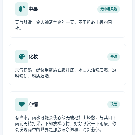
中暑
无中暑风险
天气舒适，令人神清气爽的一天，不用担心中暑的困
扰。
化妆
去油
天气较热，建议用露质面霜打底，水质无油粉底霜，透
明粉饼，粉质胭脂。
心情
较差
有降水，雨水可能会使心绪无端地挂上轻愁，与其因下
雨而无精打采，不如放松心情，好好欣赏一下雨景。你
会发现雨中的世界是那般洁净温和、清新葱郁。