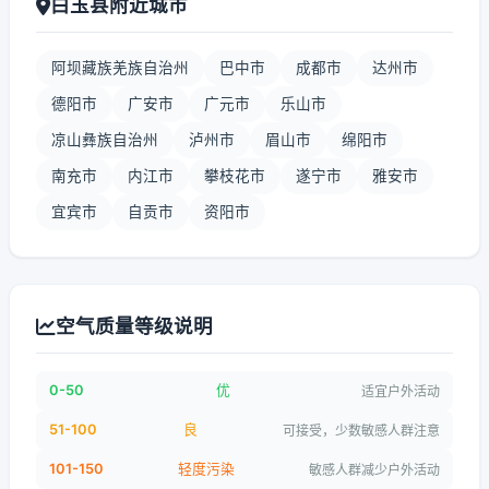
白玉县附近城市
阿坝藏族羌族自治州
巴中市
成都市
达州市
德阳市
广安市
广元市
乐山市
凉山彝族自治州
泸州市
眉山市
绵阳市
南充市
内江市
攀枝花市
遂宁市
雅安市
宜宾市
自贡市
资阳市
空气质量等级说明
0-50
优
适宜户外活动
51-100
良
可接受，少数敏感人群注意
101-150
轻度污染
敏感人群减少户外活动