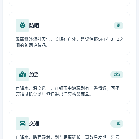
防晒
弱
属弱紫外辐射天气，长期在户外，建议涂擦SPF在8-12之
间的防晒护肤品。
旅游
适宜
有降水，温度适宜，在细雨中游玩别有一番情调，可不
要错过机会呦！但记得出门要携带雨具。
交通
一般
有降水，路面湿滑，刹车距离延长，事故易发期，注意