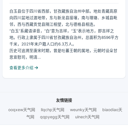
白玉县位于四川省西部，甘孜藏族自治州中部。地处青藏高原
向四川盆地过渡地带，东与新龙县接壤，南与理塘、乡城县毗
邻，西与西藏贡觉县隔江相望，北与德格县相连。
“白玉”系藏语译音，“白”意为吉祥，“玉”表示地方，即吉祥之
地。行政上隶属于四川省甘孜藏族自治州，总面积为8596平方
千米，2021年末户籍人口约6.3万人。
历史可追溯至唐宋时期，曾是吐蕃王朝的属地，元朝时设朵甘
思宣慰司，明清...
查看更多介绍
友情链接
ooqxew天气网
llqchp天气网
weunky天气网
biaodiao天
气网
qqpyegg天气网
ulnech天气网