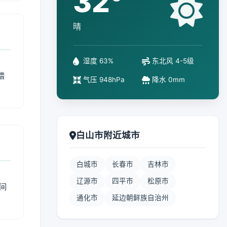
32°
晴
湿度 63%
东北风 4-5级
措
气压 948hPa
降水 0mm
白山市附近城市
白城市
长春市
吉林市
辽源市
四平市
松原市
间
通化市
延边朝鲜族自治州