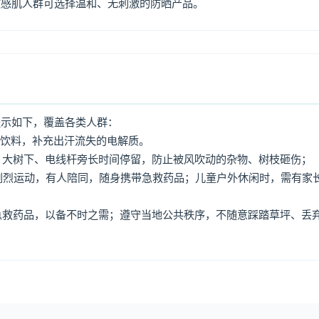
敏感肌人群可选择温和、无刺激的防晒产品。
提示如下，覆盖各类人群：
动饮料，补充出汗流失的电解质。
牌、大树下、电线杆旁长时间停留，防止被风吹动的杂物、树枝砸伤；
免剧烈运动，有人陪同，随身携带急救药品；儿童户外休闲时，需有家
、急救药品，以备不时之需；遵守当地公共秩序，不随意踩踏草坪、丢