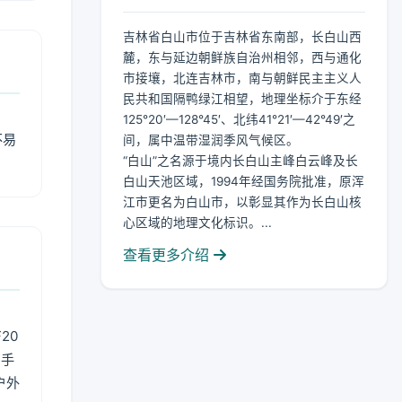
吉林省白山市位于吉林省东南部，长白山西
麓，东与延边朝鲜族自治州相邻，西与通化
市接壤，北连吉林市，南与朝鲜民主主义人
民共和国隔鸭绿江相望，地理坐标介于东经
125°20′—128°45′、北纬41°21′—42°49′之
不易
间，属中温带湿润季风气候区。
“白山”之名源于境内长白山主峰白云峰及长
白山天池区域，1994年经国务院批准，原浑
江市更名为白山市，以彰显其作为长白山核
心区域的地理文化标识。...
查看更多介绍
20
用手
户外