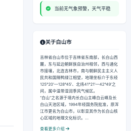
当前无气象预警，天气平稳
关于白山市
吉林省白山市位于吉林省东南部，长白山西
麓，东与延边朝鲜族自治州相邻，西与通化
市接壤，北连吉林市，南与朝鲜民主主义人
民共和国隔鸭绿江相望，地理坐标介于东经
125°20′—128°45′、北纬41°21′—42°49′之
间，属中温带湿润季风气候区。
“白山”之名源于境内长白山主峰白云峰及长
白山天池区域，1994年经国务院批准，原浑
江市更名为白山市，以彰显其作为长白山核
心区域的地理文化标识。...
查看更多介绍