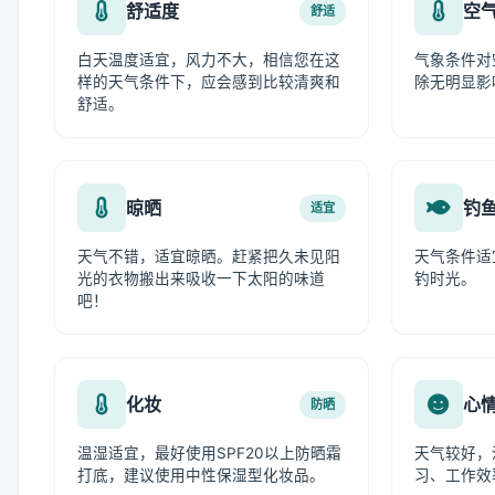
舒适度
空
舒适
白天温度适宜，风力不大，相信您在这
气象条件对
样的天气条件下，应会感到比较清爽和
除无明显影
舒适。
晾晒
钓
适宜
天气不错，适宜晾晒。赶紧把久未见阳
天气条件适
光的衣物搬出来吸收一下太阳的味道
钓时光。
吧！
化妆
心
防晒
温湿适宜，最好使用SPF20以上防晒霜
天气较好，
打底，建议使用中性保湿型化妆品。
习、工作效