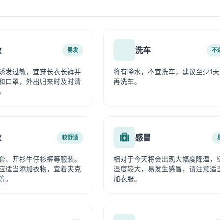
敏
洗车
易发
不
诱发过敏，宜穿长衣长裤并
将有降水，不宜洗车，建议至少1天
和口罩，外出归来时及时清
再洗车。
。
衣
感冒
较舒适
套、开衫牛仔衫裤等服装。
相对于今天将会出现大幅度降温，
应适当添加衣物，宜着夹克
湿度较大，易发生感冒，请注意适
等。
加衣服。