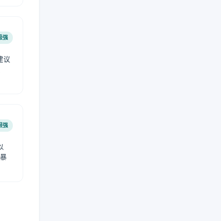
极强
建议
肤
很强
以
免暴