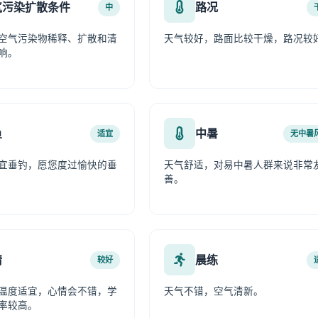
气污染扩散条件
路况
中
空气污染物稀释、扩散和清
天气较好，路面比较干燥，路况较
响。
鱼
中暑
适宜
无中暑
宜垂钓，愿您度过愉快的垂
天气舒适，对易中暑人群来说非常
善。
情
晨练
较好
温度适宜，心情会不错，学
天气不错，空气清新。
率较高。