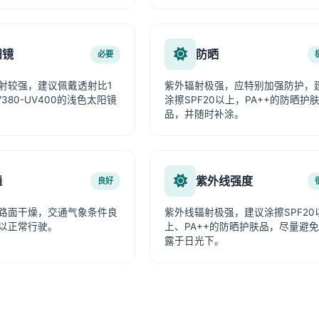
阳镜
防晒
必要
射较强，建议佩戴透射比1
紫外辐射极强，应特别加强防护，
380-UV400的浅色太阳镜
涂擦SPF20以上，PA++的防晒护
品，并随时补涂。
通
紫外线强度
良好
路面干燥，交通气象条件良
紫外线辐射极强，建议涂擦SPF20
以正常行驶。
上、PA++的防晒护肤品，尽量避
露于日光下。