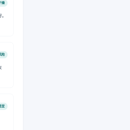
干燥
好。
风险
友
适宜