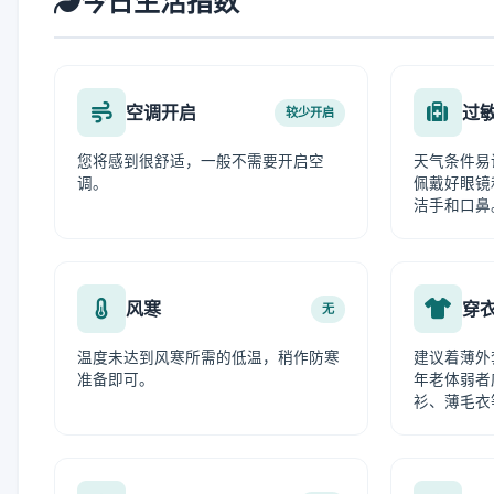
今日生活指数
空调开启
过
较少开启
您将感到很舒适，一般不需要开启空
天气条件易
调。
佩戴好眼镜
洁手和口鼻
风寒
穿
无
温度未达到风寒所需的低温，稍作防寒
建议着薄外
准备即可。
年老体弱者
衫、薄毛衣