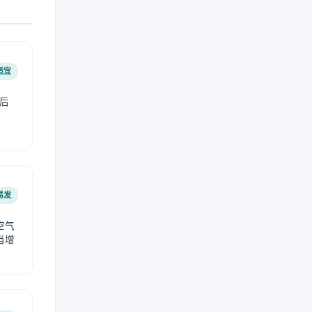
适宜
后
易发
空气
当增