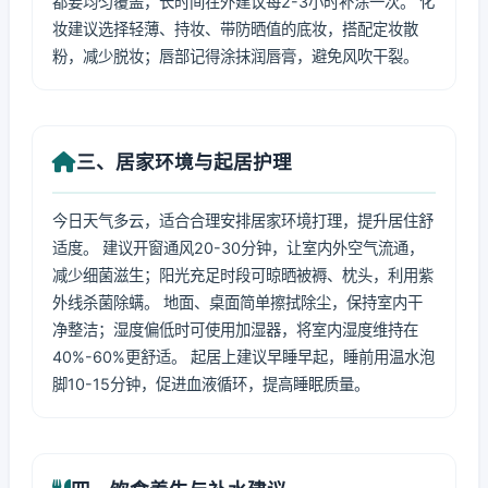
都要均匀覆盖，长时间在外建议每2-3小时补涂一次。 化
妆建议选择轻薄、持妆、带防晒值的底妆，搭配定妆散
粉，减少脱妆；唇部记得涂抹润唇膏，避免风吹干裂。
三、居家环境与起居护理
今日天气多云，适合合理安排居家环境打理，提升居住舒
适度。 建议开窗通风20-30分钟，让室内外空气流通，
减少细菌滋生；阳光充足时段可晾晒被褥、枕头，利用紫
外线杀菌除螨。 地面、桌面简单擦拭除尘，保持室内干
净整洁；湿度偏低时可使用加湿器，将室内湿度维持在
40%-60%更舒适。 起居上建议早睡早起，睡前用温水泡
脚10-15分钟，促进血液循环，提高睡眠质量。