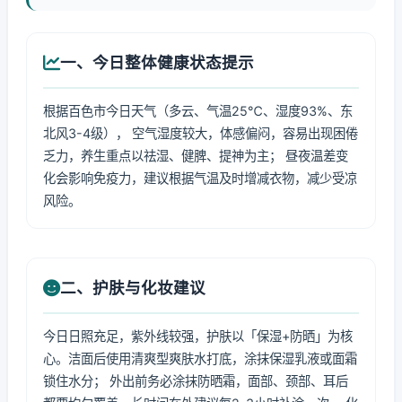
一、今日整体健康状态提示
根据百色市今日天气（多云、气温25℃、湿度93%、东
北风3-4级）， 空气湿度较大，体感偏闷，容易出现困倦
乏力，养生重点以祛湿、健脾、提神为主； 昼夜温差变
化会影响免疫力，建议根据气温及时增减衣物，减少受凉
风险。
二、护肤与化妆建议
今日日照充足，紫外线较强，护肤以「保湿+防晒」为核
心。洁面后使用清爽型爽肤水打底，涂抹保湿乳液或面霜
锁住水分； 外出前务必涂抹防晒霜，面部、颈部、耳后