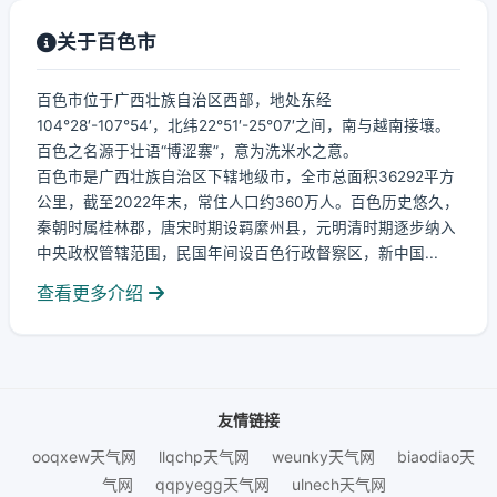
关于百色市
百色市位于广西壮族自治区西部，地处东经
104°28′-107°54′，北纬22°51′-25°07′之间，南与越南接壤。
百色之名源于壮语“博涩寨”，意为洗米水之意。
百色市是广西壮族自治区下辖地级市，全市总面积36292平方
公里，截至2022年末，常住人口约360万人。百色历史悠久，
秦朝时属桂林郡，唐宋时期设羁縻州县，元明清时期逐步纳入
中央政权管辖范围，民国年间设百色行政督察区，新中国...
查看更多介绍
友情链接
ooqxew天气网
llqchp天气网
weunky天气网
biaodiao天
气网
qqpyegg天气网
ulnech天气网