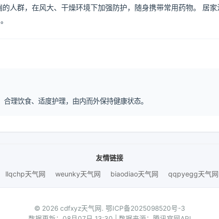
喘的人群，在风大、干燥环境下加强防护，随身携带常用药物。 居家
倒。
作息、合理饮食、适度护理，由内而外保持健康状态。
友情链接
llqchp天气网
weunky天气网
biaodiao天气网
qqpyegg天气网
© 2026 cdfxyz天气网.
鄂ICP备2025098520号-3
数据更新：08月07日 13:30 | 数据来源：腾讯官网API