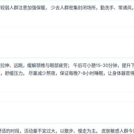
较弱人群注意加强保暖， 少去人群密集封闭场所，勤洗手、常通风
伸、远眺，缓解颈椎与眼部疲劳； 午后可小憩15-30分钟，提升
，舒缓压力。 尽量减少熬夜，保证每晚7-8小时睡眠，让身体器官
舒适的时段，活动量不宜过大，以散步、慢走为主。 皮肤敏感人群今