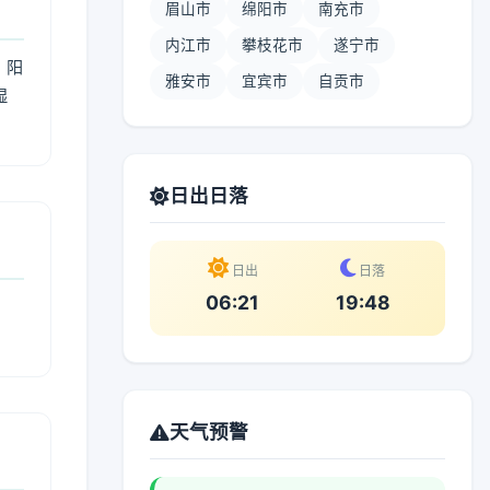
眉山市
绵阳市
南充市
内江市
攀枝花市
遂宁市
；阳
雅安市
宜宾市
自贡市
湿
。
日出日落
日出
日落
06:21
19:48
天气预警