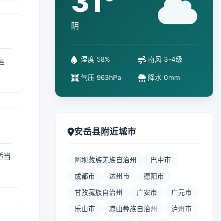
31°
阴
湿度 58%
南风 3-4级
运
气压 963hPa
降水 0mm
安岳县附近城市
适当
阿坝藏族羌族自治州
巴中市
成都市
达州市
德阳市
甘孜藏族自治州
广安市
广元市
乐山市
凉山彝族自治州
泸州市