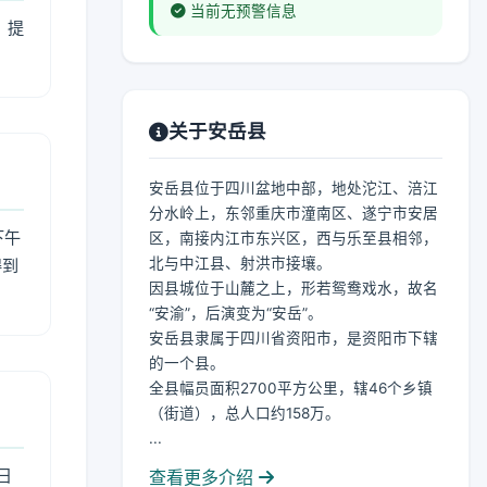
当前无预警信息
，提
关于安岳县
安岳县位于四川盆地中部，地处沱江、涪江
分水岭上，东邻重庆市潼南区、遂宁市安居
下午
区，南接内江市东兴区，西与乐至县相邻，
北与中江县、射洪市接壤。
得到
因县城位于山麓之上，形若鸳鸯戏水，故名
“安渝”，后演变为“安岳”。
安岳县隶属于四川省资阳市，是资阳市下辖
的一个县。
全县幅员面积2700平方公里，辖46个乡镇
（街道），总人口约158万。
...
日
查看更多介绍