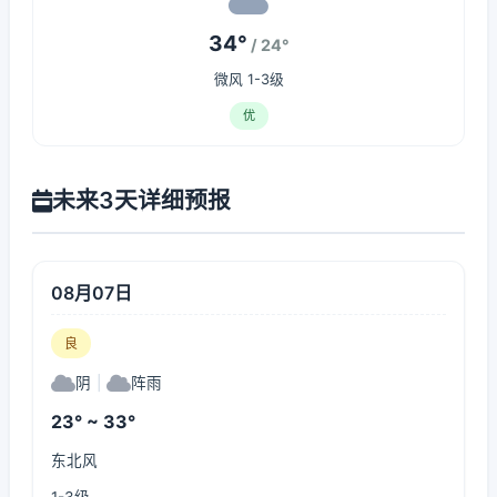
34°
/ 24°
微风 1-3级
优
未来3天详细预报
08月07日
良
阴
|
阵雨
23° ~ 33°
东北风