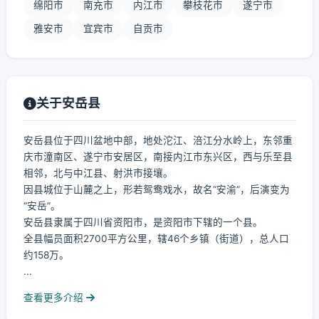
绵阳市
南充市
内江市
攀枝花市
遂宁市
雅安市
宜宾市
自贡市
关于安岳县
安岳县位于四川盆地中部，地处沱江、涪江分水岭上，东邻重
庆市潼南区、遂宁市安居区，南接内江市东兴区，西与乐至县
相邻，北与中江县、射洪市接壤。
因县城位于山麓之上，形若鸳鸯戏水，故名“安渝”，后演变为
“安岳”。
安岳县隶属于四川省资阳市，是资阳市下辖的一个县。
全县幅员面积2700平方公里，辖46个乡镇（街道），总人口
约158万。
...
查看更多介绍