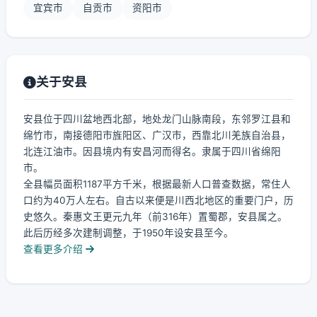
宜宾市
自贡市
资阳市
关于安县
安县位于四川盆地西北部，地处龙门山脉南段，东邻罗江县和
绵竹市，南接德阳市旌阳区、广汉市，西靠北川羌族自治县，
北连江油市。因县境内有安昌河而得名。隶属于四川省绵阳
市。
全县幅员面积1187平方千米，根据最新人口普查数据，常住人
口约为40万人左右。自古以来便是川西北地区的重要门户，历
史悠久。秦惠文王更元九年（前316年）置蜀郡，安县属之。
此后历经多次建制调整，于1950年设安县至今。
查看更多介绍