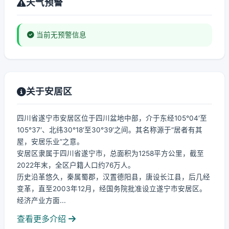
天气预警
当前无预警信息
关于安居区
四川省遂宁市安居区位于四川盆地中部，介于东经105°04′至
105°37′、北纬30°18′至30°39′之间。其名称源于“居者有其
屋，安居乐业”之意。
安居区隶属于四川省遂宁市，总面积为1258平方公里，截至
2022年末，全区户籍人口约76万人。
历史沿革悠久，秦属蜀郡，汉置德阳县，唐设长江县，后几经
变革，直至2003年12月，经国务院批准设立遂宁市安居区。
经济产业方面...
查看更多介绍