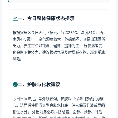
一、今日整体健康状态提示
根据安居区今日天气（多云、气温28℃、湿度81%、西
南风4-5级）， 空气湿度较大，体感偏闷，容易出现困倦
乏力，养生重点以祛湿、健脾、提神为主； 昼夜温差变
化会影响免疫力，建议根据气温及时增减衣物，减少受凉
风险。
二、护肤与化妆建议
今日日照充足，紫外线较强，护肤以「保湿+防晒」为核
心。洁面后使用清爽型爽肤水打底，涂抹保湿乳液或面霜
锁住水分； 外出前务必涂抹防晒霜，面部、颈部、耳后