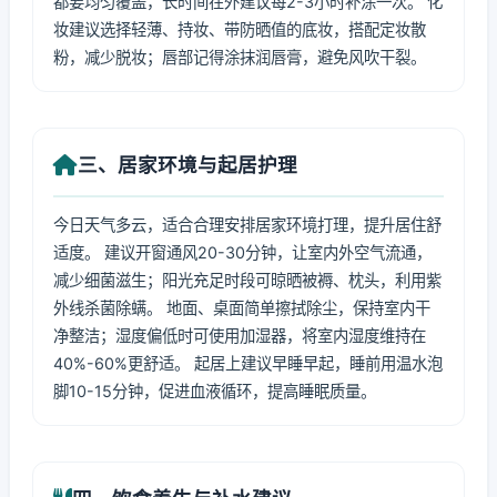
都要均匀覆盖，长时间在外建议每2-3小时补涂一次。 化
妆建议选择轻薄、持妆、带防晒值的底妆，搭配定妆散
粉，减少脱妆；唇部记得涂抹润唇膏，避免风吹干裂。
三、居家环境与起居护理
今日天气多云，适合合理安排居家环境打理，提升居住舒
适度。 建议开窗通风20-30分钟，让室内外空气流通，
减少细菌滋生；阳光充足时段可晾晒被褥、枕头，利用紫
外线杀菌除螨。 地面、桌面简单擦拭除尘，保持室内干
净整洁；湿度偏低时可使用加湿器，将室内湿度维持在
40%-60%更舒适。 起居上建议早睡早起，睡前用温水泡
脚10-15分钟，促进血液循环，提高睡眠质量。