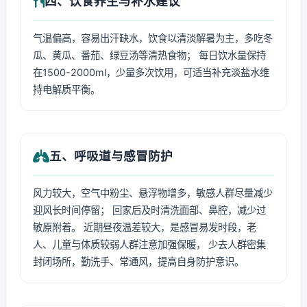
四、饮食养生与补水建议
气温偏高，容易出汗缺水，饮食以清淡解暑为主，多吃冬
瓜、黄瓜、番茄、绿豆汤等清热食物； 每日饮水量保持
在1500-2000ml，少量多次饮用，可适当补充淡盐水维
持电解质平衡。
五、呼吸道与感冒防护
风力较大，空气中粉尘、悬浮物增多，敏感人群尽量减少
迎风长时间停留； 回家后及时清洗面部、鼻腔，减少过
敏原附着。 近期昼夜温差较大，是感冒易发时段，老
人、儿童与体质较弱人群注意加强保暖， 少去人群密集
封闭场所，勤洗手、常通风，提高自身防护意识。