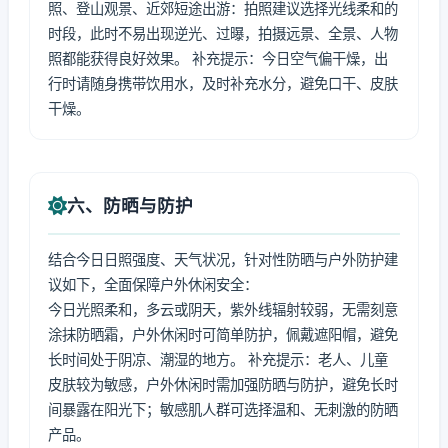
照、登山观景、近郊短途出游：拍照建议选择光线柔和的
时段，此时不易出现逆光、过曝，拍摄远景、全景、人物
照都能获得良好效果。 补充提示：今日空气偏干燥，出
行时请随身携带饮用水，及时补充水分，避免口干、皮肤
干燥。
六、防晒与防护
结合今日日照强度、天气状况，针对性防晒与户外防护建
议如下，全面保障户外休闲安全：
今日光照柔和，多云或阴天，紫外线辐射较弱，无需刻意
涂抹防晒霜，户外休闲时可简单防护，佩戴遮阳帽，避免
长时间处于阴凉、潮湿的地方。 补充提示：老人、儿童
皮肤较为敏感，户外休闲时需加强防晒与防护，避免长时
间暴露在阳光下；敏感肌人群可选择温和、无刺激的防晒
产品。