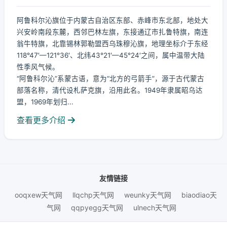
阿鲁科尔沁旗位于内蒙古自治区东部、赤峰市东北部，地处大
兴安岭南段东麓，西邻巴林左旗，东接通辽市扎鲁特旗，南连
翁牛特旗，北靠锡林郭勒盟西乌珠穆沁旗，地理坐标介于东经
118°47′—121°36′、北纬43°21′—45°24′之间，属中温带大陆
性季风气候。
“阿鲁科尔沁”系蒙古语，意为“北方的弓箭手”，源于古代蒙古
部落名称，清代设札萨克旗，沿用此名。1949年隶属昭乌达
盟，1969年划归...
查看更多介绍
友情链接
ooqxew天气网
llqchp天气网
weunky天气网
biaodiao天
气网
qqpyegg天气网
ulnech天气网