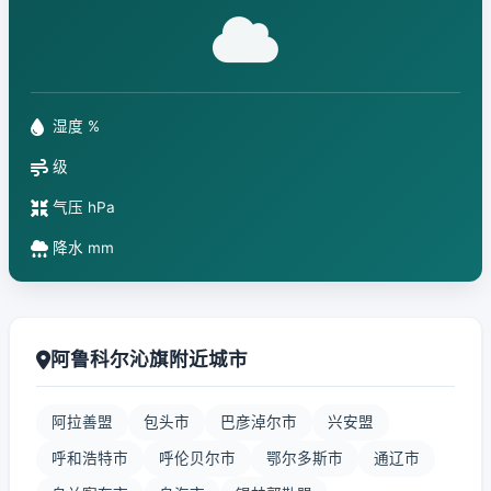
湿度 %
级
气压 hPa
降水 mm
阿鲁科尔沁旗附近城市
阿拉善盟
包头市
巴彦淖尔市
兴安盟
呼和浩特市
呼伦贝尔市
鄂尔多斯市
通辽市