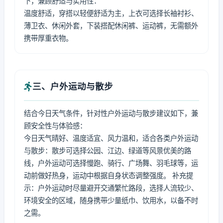
下，兼顾舒适与实用性：
温度舒适，穿搭以轻便舒适为主，上衣可选择长袖衬衫、
薄卫衣、休闲外套，下装搭配休闲裤、运动裤，无需额外
携带厚重衣物。
三、户外运动与散步
结合今日天气条件，针对性户外运动与散步建议如下，兼
顾安全性与体验感：
今日天气晴好、温度适宜、风力温和，适合各类户外运动
与散步：散步可选择公园、江边、绿道等风景优美的路
线，户外运动可选择慢跑、骑行、广场舞、羽毛球等，运
动前做好热身，运动中根据自身状态调整强度。 补充提
示：户外运动时尽量避开交通繁忙路段，选择人流较少、
环境安全的区域，随身携带少量纸巾、饮用水，以备不时
之需。