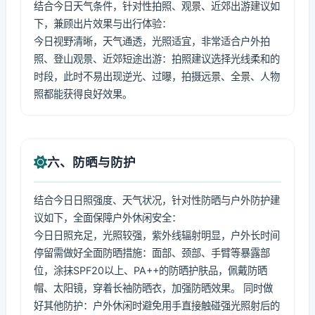
结合今日天气条件，针对性拍照、观景、近郊出游建议如
下，兼顾出片效果与出行体验：
今日视野清晰，天气通透，光照适宜，非常适合户外拍
照、登山观景、近郊短途出游：拍照建议选择光线柔和的
时段，此时不易出现逆光、过曝，拍摄远景、全景、人物
照都能获得良好效果。
六、防晒与防护
结合今日日照强度、天气状况，针对性防晒与户外防护建
议如下，全面保障户外休闲安全：
今日日照充足，光照较强，紫外线辐射明显，户外长时间
停留需做好全面防晒措施：面部、颈部、手臂等暴露部
位，涂抹SPF20以上、PA++的防晒护肤品，佩戴防晒
帽、太阳镜，穿着长袖防晒衣，加强防晒效果。 同时做
好其他防护：户外休闲时避免用手直接触碰强光照射后的