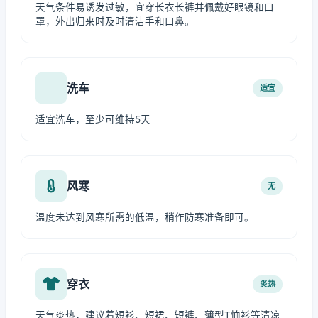
天气条件易诱发过敏，宜穿长衣长裤并佩戴好眼镜和口
罩，外出归来时及时清洁手和口鼻。
洗车
适宜
适宜洗车，至少可维持5天
风寒
无
温度未达到风寒所需的低温，稍作防寒准备即可。
穿衣
炎热
天气炎热，建议着短衫、短裙、短裤、薄型T恤衫等清凉