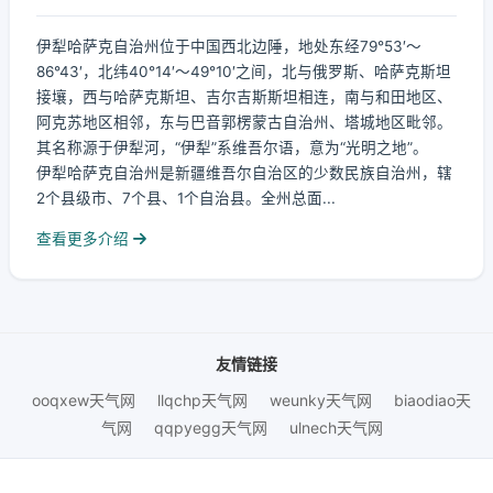
伊犁哈萨克自治州位于中国西北边陲，地处东经79°53′～
86°43′，北纬40°14′～49°10′之间，北与俄罗斯、哈萨克斯坦
接壤，西与哈萨克斯坦、吉尔吉斯斯坦相连，南与和田地区、
阿克苏地区相邻，东与巴音郭楞蒙古自治州、塔城地区毗邻。
其名称源于伊犁河，“伊犁”系维吾尔语，意为“光明之地”。
伊犁哈萨克自治州是新疆维吾尔自治区的少数民族自治州，辖
2个县级市、7个县、1个自治县。全州总面...
查看更多介绍
友情链接
ooqxew天气网
llqchp天气网
weunky天气网
biaodiao天
气网
qqpyegg天气网
ulnech天气网