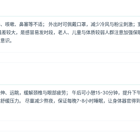
、咳嗽、鼻塞等不适； 外出时可佩戴口罩，减少冷风与粉尘刺激；
温差较大，是感冒易发时段，老人、儿童与体质较弱人群注意加强保
护意识。
、远眺，缓解颈椎与眼部疲劳； 午后可小憩15-30分钟，提升下
舒缓压力。 尽量减少熬夜，保证每晚7-8小时睡眠，让身体器官得