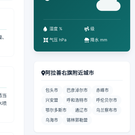
°
湿度 %
级
燥、
气压 hPa
降水 mm
阿拉善右旗附近城市
包头市
巴彦淖尔市
赤峰市
适当
兴安盟
呼和浩特市
呼伦贝尔市
水喷
鄂尔多斯市
通辽市
乌兰察布市
乌海市
锡林郭勒盟