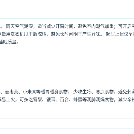
。 雨天空气潮湿，适当减少开窗时间，避免室内潮气加重；可开启
尽量用洗衣机甩干后晾晒，避免长时间阴干产生异味。 起居上建议早
高睡眠质量。
、姜枣茶、小米粥等暖胃暖身食物； 少吃生冷、寒凉食物，避免刺
燥易上火，可多吃雪梨、银耳、百合、蜂蜜等润肺润燥食物，减少辛