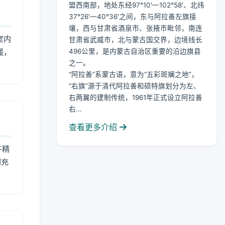
盟西南部，地处东经97°10′—102°58′、北纬
37°26′—40°36′之间，东与阿拉善左旗接
壤，西与甘肃省酒泉市、张掖市毗邻，南连
室内
甘肃省武威市，北与蒙古国交界，边境线长
暖，
496公里，是内蒙古自治区重要的沿边旗县
之一。
“阿拉善”系蒙古语，意为“五彩斑斓之地”，
“右旗”源于清代阿拉善和硕特旗划分为左、
右两翼的建制传统，1961年正式设立阿拉善
右...
查看更多介绍
午精
到充