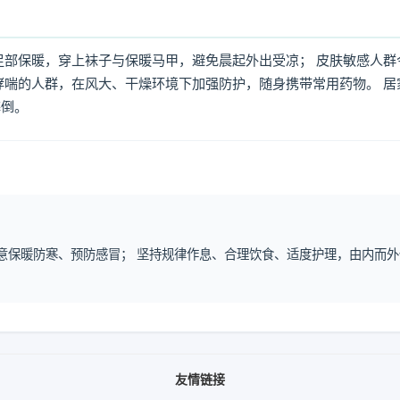
足部保暖，穿上袜子与保暖马甲，避免晨起外出受凉； 皮肤敏感人群
哮喘的人群，在风大、干燥环境下加强防护，随身携带常用药物。 居
摔倒。
注意保暖防寒、预防感冒； 坚持规律作息、合理饮食、适度护理，由内而外
友情链接