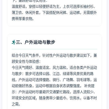
下，兼顾舒适与实用性：
温度舒适，穿搭以轻便舒适为主，上衣可选择长袖衬衫、
薄卫衣、休闲外套，下装搭配休闲裤、运动裤，无需额外
携带厚重衣物。
三、户外运动与散步
结合今日天气条件，针对性户外运动与散步建议如下，兼
顾安全性与体验感：
今日天气晴好、温度适宜、风力温和，适合各类户外运动
与散步：散步可选择公园、江边、绿道等风景优美的路
线，户外运动可选择慢跑、骑行、广场舞、羽毛球等，运
动前做好热身，运动中根据自身状态调整强度。 补充提
示：户外运动时尽量避开交通繁忙路段，选择人流较少、
环境安全的区域，随身携带少量纸巾、饮用水，以备不时
之需。