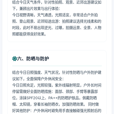
结合今日天气条件，针对性拍照、观景、近郊出游建议如
下，兼顾出片效果与出行体验：
今日视野清晰，天气通透，光照适宜，非常适合户外拍
照、登山观景、近郊短途出游：拍照建议选择光线柔和的
时段，此时不易出现逆光、过曝，拍摄远景、全景、人物
照都能获得良好效果。
六、防晒与防护
结合今日日照强度、天气状况，针对性防晒与户外防护建
议如下，全面保障户外休闲安全：
今日日照充足，光照较强，紫外线辐射明显，户外长时间
停留需做好全面防晒措施：面部、颈部、手臂等暴露部
位，涂抹SPF20以上、PA++的防晒护肤品，佩戴防晒
帽、太阳镜，穿着长袖防晒衣，加强防晒效果。 同时做
好其他防护：户外休闲时避免用手直接触碰强光照射后的