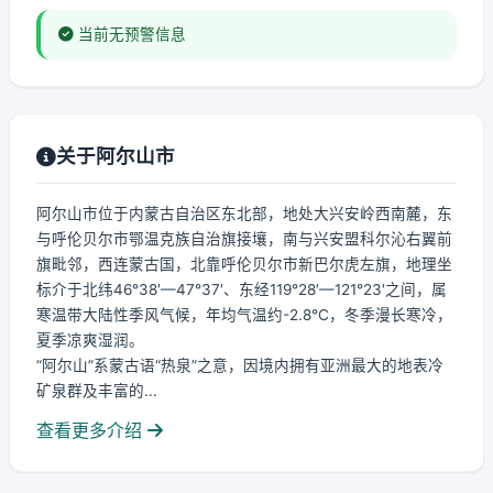
当前无预警信息
关于阿尔山市
阿尔山市位于内蒙古自治区东北部，地处大兴安岭西南麓，东
与呼伦贝尔市鄂温克族自治旗接壤，南与兴安盟科尔沁右翼前
旗毗邻，西连蒙古国，北靠呼伦贝尔市新巴尔虎左旗，地理坐
标介于北纬46°38′—47°37′、东经119°28′—121°23′之间，属
寒温带大陆性季风气候，年均气温约-2.8℃，冬季漫长寒冷，
夏季凉爽湿润。
“阿尔山”系蒙古语“热泉”之意，因境内拥有亚洲最大的地表冷
矿泉群及丰富的...
查看更多介绍