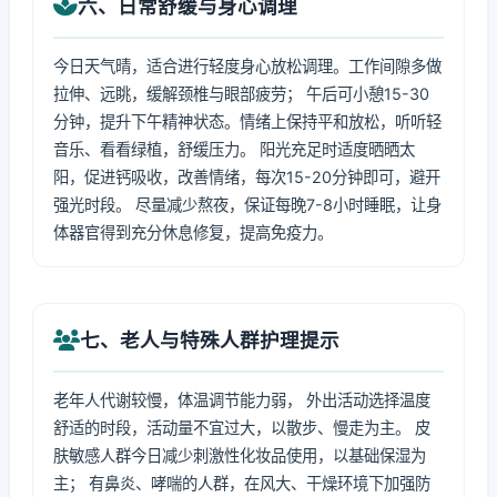
六、日常舒缓与身心调理
今日天气晴，适合进行轻度身心放松调理。工作间隙多做
拉伸、远眺，缓解颈椎与眼部疲劳； 午后可小憩15-30
分钟，提升下午精神状态。情绪上保持平和放松，听听轻
音乐、看看绿植，舒缓压力。 阳光充足时适度晒晒太
阳，促进钙吸收，改善情绪，每次15-20分钟即可，避开
强光时段。 尽量减少熬夜，保证每晚7-8小时睡眠，让身
体器官得到充分休息修复，提高免疫力。
七、老人与特殊人群护理提示
老年人代谢较慢，体温调节能力弱， 外出活动选择温度
舒适的时段，活动量不宜过大，以散步、慢走为主。 皮
肤敏感人群今日减少刺激性化妆品使用，以基础保湿为
主； 有鼻炎、哮喘的人群，在风大、干燥环境下加强防