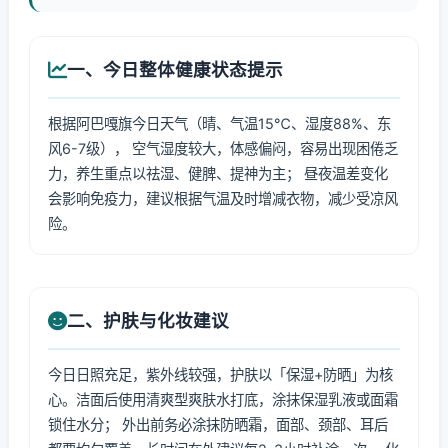
一、今日整体健康状态提示
根据阿巴嘎旗今日天气（晴、气温15℃、湿度88%、东
风6-7级）， 空气湿度较大，体感偏闷，容易出现困倦乏
力，养生重点以祛湿、健脾、提神为主； 昼夜温差变化
会影响免疫力，建议根据气温及时增减衣物，减少受凉风
险。
二、护肤与化妆建议
今日日照充足，紫外线较强，护肤以「保湿+防晒」为核
心。洁面后使用清爽型爽肤水打底，涂抹保湿乳液或面霜
锁住水分； 外出前务必涂抹防晒霜，面部、颈部、耳后