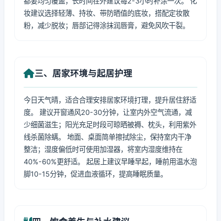
都要均匀覆盖，长时间在外建议每2-3小时补涂一次。 化
妆建议选择轻薄、持妆、带防晒值的底妆，搭配定妆散
粉，减少脱妆；唇部记得涂抹润唇膏，避免风吹干裂。
三、居家环境与起居护理
今日天气晴，适合合理安排居家环境打理，提升居住舒适
度。 建议开窗通风20-30分钟，让室内外空气流通，减
少细菌滋生；阳光充足时段可晾晒被褥、枕头，利用紫外
线杀菌除螨。 地面、桌面简单擦拭除尘，保持室内干净
整洁；湿度偏低时可使用加湿器，将室内湿度维持在
40%-60%更舒适。 起居上建议早睡早起，睡前用温水泡
脚10-15分钟，促进血液循环，提高睡眠质量。