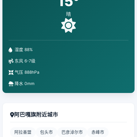
15°
晴
湿度 88%
东风 6-7级
气压 888hPa
降水 0mm
阿巴嘎旗附近城市
阿拉善盟
包头市
巴彦淖尔市
赤峰市