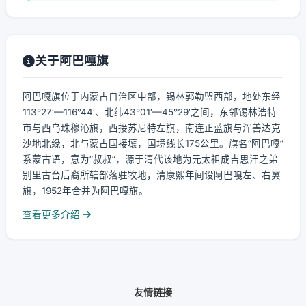
关于阿巴嘎旗
阿巴嘎旗位于内蒙古自治区中部，锡林郭勒盟西部，地处东经
113°27′—116°44′、北纬43°01′—45°29′之间，东邻锡林浩特
市与西乌珠穆沁旗，西接苏尼特左旗，南连正蓝旗与浑善达克
沙地北缘，北与蒙古国接壤，国境线长175公里。旗名“阿巴嘎”
系蒙古语，意为“叔叔”，源于清代该地为元太祖成吉思汗之弟
别里古台后裔所辖部落驻牧地，清康熙年间设阿巴嘎左、右翼
旗，1952年合并为阿巴嘎旗。
查看更多介绍
友情链接