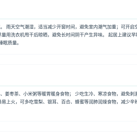
。 雨天空气潮湿，适当减少开窗时间，避免室内潮气加重；可开启
尽量用洗衣机甩干后晾晒，避免长时间阴干产生异味。 起居上建议早
高睡眠质量。
、姜枣茶、小米粥等暖胃暖身食物； 少吃生冷、寒凉食物，避免刺
燥易上火，可多吃雪梨、银耳、百合、蜂蜜等润肺润燥食物，减少辛