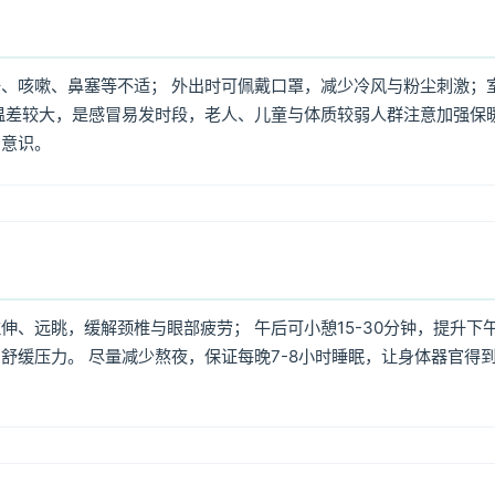
、咳嗽、鼻塞等不适； 外出时可佩戴口罩，减少冷风与粉尘刺激；
温差较大，是感冒易发时段，老人、儿童与体质较弱人群注意加强保
护意识。
、远眺，缓解颈椎与眼部疲劳； 午后可小憩15-30分钟，提升下
舒缓压力。 尽量减少熬夜，保证每晚7-8小时睡眠，让身体器官得