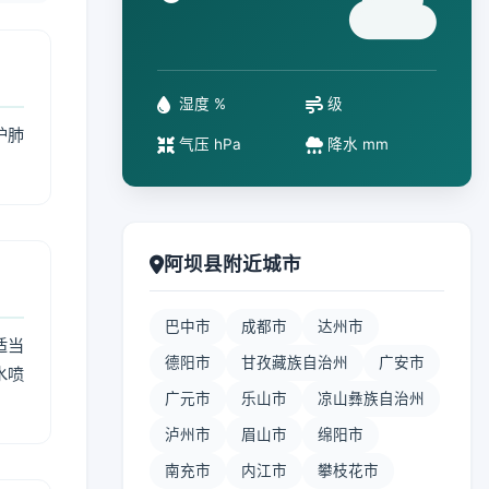
°
湿度 %
级
护肺
气压 hPa
降水 mm
阿坝县附近城市
巴中市
成都市
达州市
适当
德阳市
甘孜藏族自治州
广安市
水喷
广元市
乐山市
凉山彝族自治州
泸州市
眉山市
绵阳市
南充市
内江市
攀枝花市