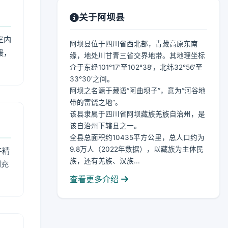
关于阿坝县
室内
阿坝县位于四川省西北部，青藏高原东南
暖，
缘，地处川甘青三省交界地带。其地理坐标
介于东经101°17′至102°38′，北纬32°56′至
33°30′之间。
阿坝之名源于藏语“阿曲坝子”，意为“河谷地
带的富饶之地”。
该县隶属于四川省阿坝藏族羌族自治州，是
该自治州下辖县之一。
全县总面积约10435平方公里，总人口约为
9.8万人（2022年数据），以藏族为主体民
午精
族，还有羌族、汉族...
到充
查看更多介绍