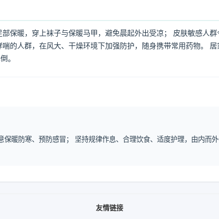
足部保暖，穿上袜子与保暖马甲，避免晨起外出受凉； 皮肤敏感人群
哮喘的人群，在风大、干燥环境下加强防护，随身携带常用药物。 居
摔倒。
注意保暖防寒、预防感冒； 坚持规律作息、合理饮食、适度护理，由内而外
友情链接