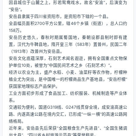
因县城位于山麓之上，形若鸳鸯戏水，故名“安渝”，后演变为
“安岳”。
安岳县隶属于四川省资阳市，是资阳市下辖的一个县。
全县幅员面积2700平方公里，辖46个乡镇（街道），总人口约
158万。
安岳历史悠久，春秋时期属蜀国地，秦朝设郡县制时即有建
置，汉代为牛鞞县地，隋开皇三年（583年）置普州，民国二年
（1913年）改普州为安岳县。
安岳文化底蕴深厚，石刻艺术闻名遐迩，拥有全国重点文物保
护单位10处，被誉为“中国民间艺术之乡（石刻艺术）”。
经济以农业为主，盛产水稻、小麦、油菜籽等农作物，柠檬种
植业尤为突出，是中国唯一的柠檬商品生产基地县，“安岳柠檬”
获国家地理标志产品保护。
工业方面初步形成了食品加工、纺织服装、机械制造等产业体
系。
交通较为便利，国道G319线、G247线贯穿全境，成安渝高速公
路、内遂高速公路在境内交汇，已形成“一纵一横”的高速公路网
络格局。
近年来，安岳县先后荣获“全国粮食生产先进县”、“全国生猪调
出大县”、“四川省乡村旅游示范县”等荣誉称号。