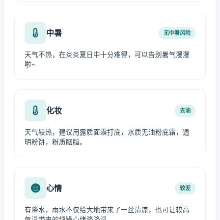
中暑
无中暑风险
天气不热，在炎炎夏日中十分难得，可以告别暑气漫漫
啦~
化妆
去油
天气较热，建议用露质面霜打底，水质无油粉底霜，透
明粉饼，粉质胭脂。
心情
较差
有降水，雨水不仅给大地带来了一丝清凉，也可让较高
气温带来的烦躁心绪降降温。