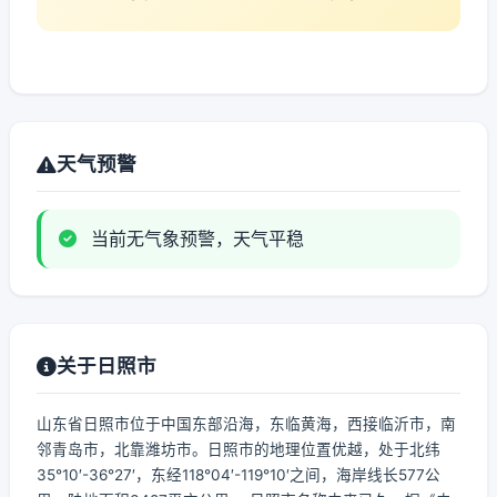
天气预警
当前无气象预警，天气平稳
关于日照市
山东省日照市位于中国东部沿海，东临黄海，西接临沂市，南
邻青岛市，北靠潍坊市。日照市的地理位置优越，处于北纬
35°10′-36°27′，东经118°04′-119°10′之间，海岸线长577公