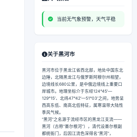
当前无气象预警，天气平稳
关于黑河市
黑河市位于黑龙江省西北部，地处中国东北
边陲，北隔黑龙江与俄罗斯阿穆尔州相望，
边境线长680公里，是中俄边境线上重要口
岸城市。地理坐标介于东经124°45′—
129°15′、北纬47°42′—51°03′之间，地势呈
西高东低、南高北低特征，属寒温带大陆性
季风气候。
“黑河”之名源于流经市区的黑龙江支流——
黑河（古称“墨尔根河”），清代设墨尔根副
都统衙门，后因江流色深得名“黑河”，