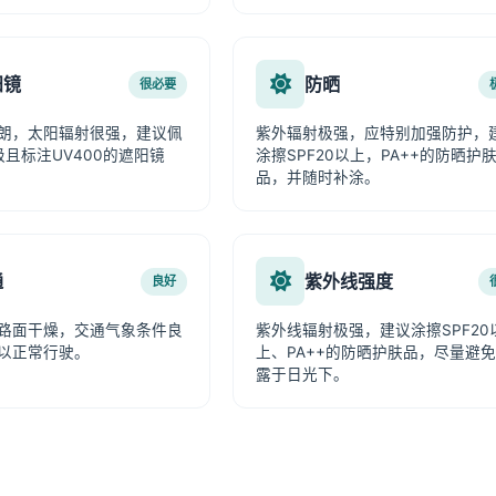
阳镜
防晒
很必要
朗，太阳辐射很强，建议佩
紫外辐射极强，应特别加强防护，
级且标注UV400的遮阳镜
涂擦SPF20以上，PA++的防晒护
品，并随时补涂。
通
紫外线强度
良好
路面干燥，交通气象条件良
紫外线辐射极强，建议涂擦SPF20
以正常行驶。
上、PA++的防晒护肤品，尽量避
露于日光下。