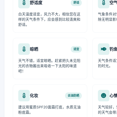
舒适度
空
舒适
白天温度适宜，风力不大，相信您在这
气象条件对
样的天气条件下，应会感到比较清爽和
除无明显影
舒适。
晾晒
钓
适宜
天气不错，适宜晾晒。赶紧把久未见阳
天气条件适
光的衣物搬出来吸收一下太阳的味道
钓时光。
吧！
化妆
心
去油防晒
建议用蜜质SPF20面霜打底，水质无油
天气较好，
粉底霜。
的天气会带