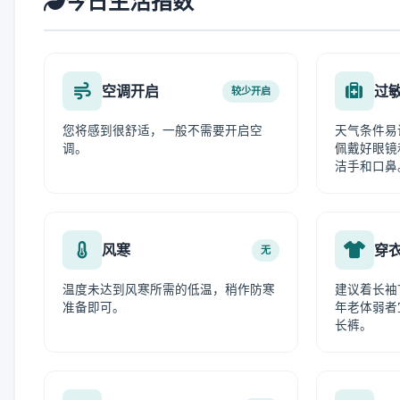
今日生活指数
空调开启
过
较少开启
您将感到很舒适，一般不需要开启空
天气条件易
调。
佩戴好眼镜
洁手和口鼻
风寒
穿
无
温度未达到风寒所需的低温，稍作防寒
建议着长袖
准备即可。
年老体弱者
长裤。