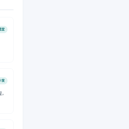
适宜
少发
程，