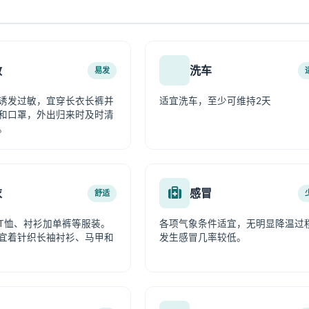
敏
洗车
易发
诱发过敏，宜穿长衣长裤并
适宜洗车，至少可维持2天
和口罩，外出归来时及时清
。
衣
感冒
舒适
T恤、衬衫加单裤等服装。
各项气象条件适宜，无明显降温过
宜着针织长袖衬衫、马甲和
发生感冒几率较低。