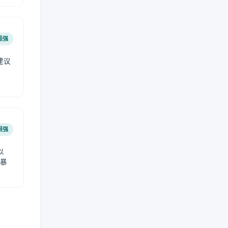
极强
建议
肤
很强
以
免暴