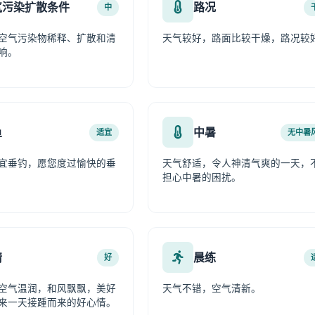
气污染扩散条件
路况
中
空气污染物稀释、扩散和清
天气较好，路面比较干燥，路况较
响。
鱼
中暑
适宜
无中暑
宜垂钓，愿您度过愉快的垂
天气舒适，令人神清气爽的一天，
担心中暑的困扰。
情
晨练
好
空气温润，和风飘飘，美好
天气不错，空气清新。
来一天接踵而来的好心情。