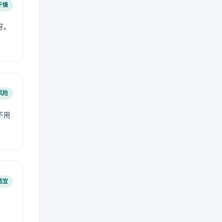
干燥
好。
风险
不用
适宜