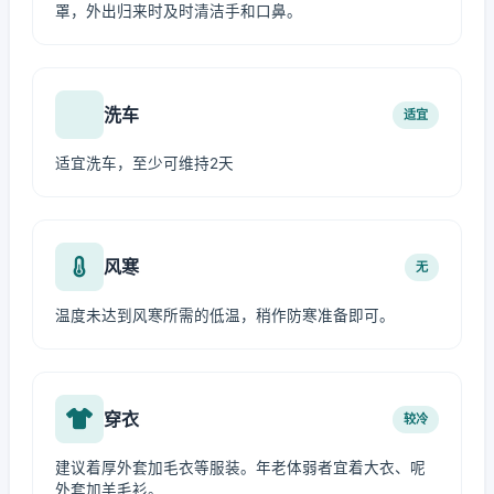
罩，外出归来时及时清洁手和口鼻。
洗车
适宜
适宜洗车，至少可维持2天
风寒
无
温度未达到风寒所需的低温，稍作防寒准备即可。
穿衣
较冷
建议着厚外套加毛衣等服装。年老体弱者宜着大衣、呢
外套加羊毛衫。