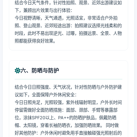
结合今日天气条件，针对性拍照、观景、近郊出游建议如
下，兼顾出片效果与出行体验：
今日视野清晰，天气通透，光照适宜，非常适合户外拍
照、登山观景、近郊短途出游：拍照建议选择光线柔和的
时段，此时不易出现逆光、过曝，拍摄远景、全景、人物
照都能获得良好效果。
六、防晒与防护
结合今日日照强度、天气状况，针对性防晒与户外防护建
议如下，全面保障户外休闲安全：
今日日照充足，光照较强，紫外线辐射明显，户外长时间
停留需做好全面防晒措施：面部、颈部、手臂等暴露部
位，涂抹SPF20以上、PA++的防晒护肤品，佩戴防晒
帽、太阳镜，穿着长袖防晒衣，加强防晒效果。 同时做
好其他防护：户外休闲时避免用手直接触碰强光照射后的