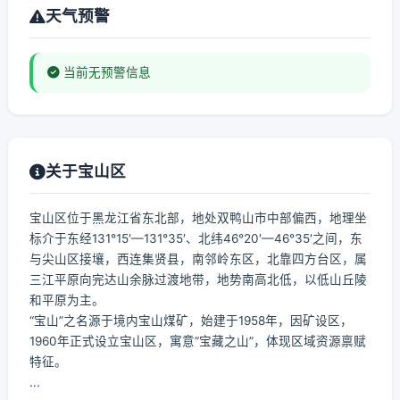
天气预警
当前无预警信息
关于宝山区
宝山区位于黑龙江省东北部，地处双鸭山市中部偏西，地理坐
标介于东经131°15′—131°35′、北纬46°20′—46°35′之间，东
与尖山区接壤，西连集贤县，南邻岭东区，北靠四方台区，属
三江平原向完达山余脉过渡地带，地势南高北低，以低山丘陵
和平原为主。
“宝山”之名源于境内宝山煤矿，始建于1958年，因矿设区，
1960年正式设立宝山区，寓意“宝藏之山”，体现区域资源禀赋
特征。
...