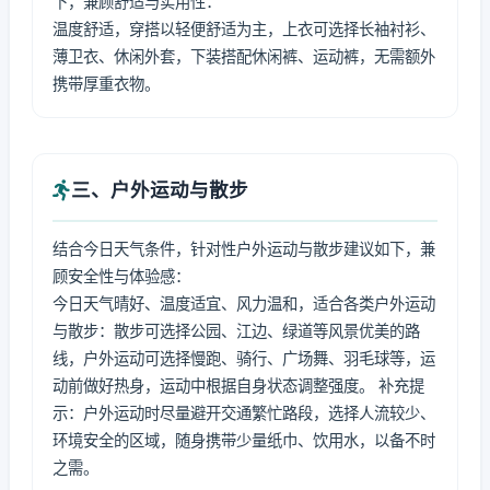
下，兼顾舒适与实用性：
温度舒适，穿搭以轻便舒适为主，上衣可选择长袖衬衫、
薄卫衣、休闲外套，下装搭配休闲裤、运动裤，无需额外
携带厚重衣物。
三、户外运动与散步
结合今日天气条件，针对性户外运动与散步建议如下，兼
顾安全性与体验感：
今日天气晴好、温度适宜、风力温和，适合各类户外运动
与散步：散步可选择公园、江边、绿道等风景优美的路
线，户外运动可选择慢跑、骑行、广场舞、羽毛球等，运
动前做好热身，运动中根据自身状态调整强度。 补充提
示：户外运动时尽量避开交通繁忙路段，选择人流较少、
环境安全的区域，随身携带少量纸巾、饮用水，以备不时
之需。