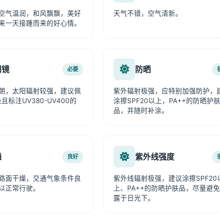
空气温润，和风飘飘，美好
天气不错，空气清新。
来一天接踵而来的好心情。
阳镜
防晒
必要
朗，太阳辐射较强，建议佩
紫外辐射极强，应特别加强防护，
且标注UV380-UV400的
涂擦SPF20以上，PA++的防晒护
品，并随时补涂。
通
紫外线强度
良好
路面干燥，交通气象条件良
紫外线辐射极强，建议涂擦SPF20
以正常行驶。
上、PA++的防晒护肤品，尽量避
露于日光下。