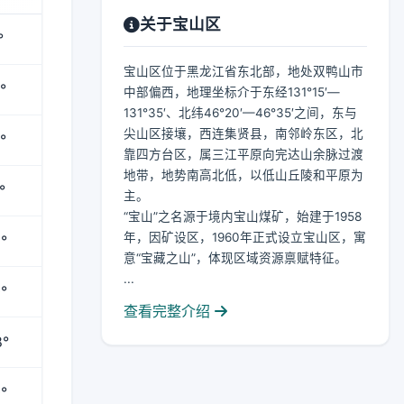
关于宝山区
°
宝山区位于黑龙江省东北部，地处双鸭山市
°
中部偏西，地理坐标介于东经131°15′—
131°35′、北纬46°20′—46°35′之间，东与
尖山区接壤，西连集贤县，南邻岭东区，北
°
靠四方台区，属三江平原向完达山余脉过渡
地带，地势南高北低，以低山丘陵和平原为
°
主。
“宝山”之名源于境内宝山煤矿，始建于1958
年，因矿设区，1960年正式设立宝山区，寓
°
意“宝藏之山”，体现区域资源禀赋特征。
...
°
查看完整介绍
8°
°