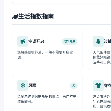
生活指数指南
空调开启
过
较少开启
您将感到很舒适，一般不需要开启空
天气条件易
调。
佩戴好眼镜
洁手和口鼻
风寒
穿
无
温度未达到风寒所需的低温，稍作防寒
建议着薄外
准备即可。
年老体弱者
衫、薄毛衣