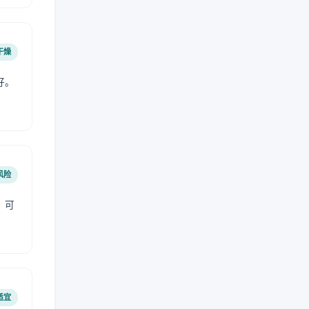
干燥
好。
风险
，可
适宜