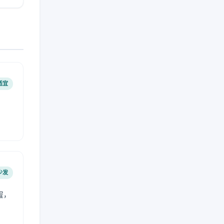
适宜
少发
程，