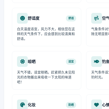
舒适度
空
舒适
白天温度适宜，风力不大，相信您在这
气象条件对
样的天气条件下，应会感到比较清爽和
除无明显影
舒适。
晾晒
钓
适宜
天气不错，适宜晾晒。赶紧把久未见阳
天气条件适
光的衣物搬出来吸收一下太阳的味道
钓时光。
吧！
化妆
心
防晒