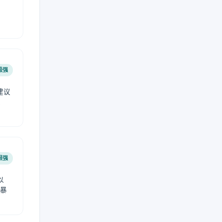
极强
建议
肤
很强
以
免暴