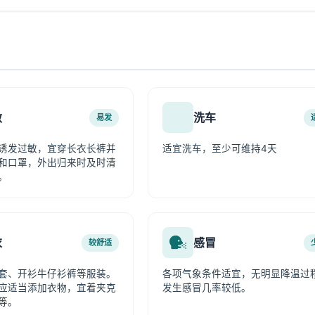
敏
洗车
易发
诱发过敏，宜穿长衣长裤并
适宜洗车，至少可维持4天
和口罩，外出归来时及时清
。
衣
感冒
较舒适
套、开衫牛仔衫裤等服装。
各项气象条件适宜，无明显降温过
应适当添加衣物，宜着夹克
发生感冒几率较低。
等。