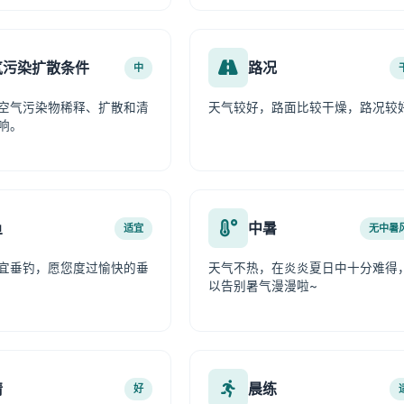
气污染扩散条件
路况
中
空气污染物稀释、扩散和清
天气较好，路面比较干燥，路况较
响。
鱼
中暑
适宜
无中暑
宜垂钓，愿您度过愉快的垂
天气不热，在炎炎夏日中十分难得
以告别暑气漫漫啦~
情
晨练
好