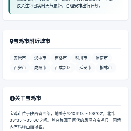
议关注每日实时天气更新，合理安排出行计划。
宝鸡市附近城市
安康市
汉中市
商洛市
铜川市
渭南市
西安市
咸阳市
西咸新区
延安市
榆林市
关于宝鸡市
宝鸡市位于陕西省西部，地处东经106°18′～108°02′，北纬
33°35′～35°06′之间。其名称源于唐代的凤翔府宝鸡县，因境
内有鸡峰山而得名。