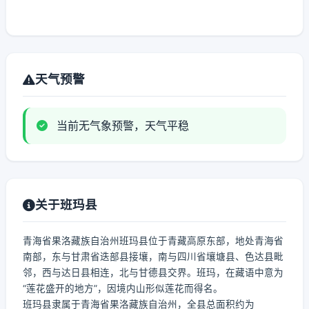
天气预警
当前无气象预警，天气平稳
关于班玛县
青海省果洛藏族自治州班玛县位于青藏高原东部，地处青海省
南部，东与甘肃省迭部县接壤，南与四川省壤塘县、色达县毗
邻，西与达日县相连，北与甘德县交界。班玛，在藏语中意为
“莲花盛开的地方”，因境内山形似莲花而得名。
班玛县隶属于青海省果洛藏族自治州，全县总面积约为