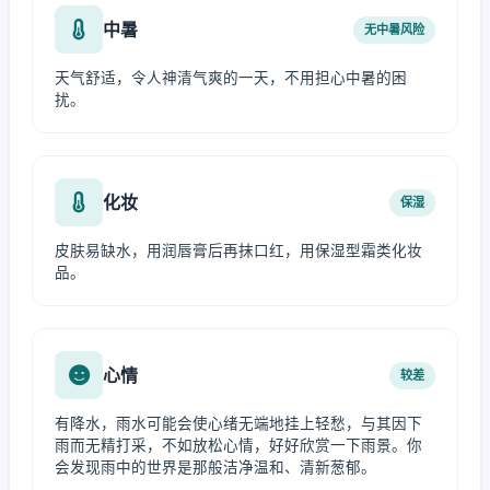
中暑
无中暑风险
天气舒适，令人神清气爽的一天，不用担心中暑的困
扰。
化妆
保湿
皮肤易缺水，用润唇膏后再抹口红，用保湿型霜类化妆
品。
心情
较差
有降水，雨水可能会使心绪无端地挂上轻愁，与其因下
雨而无精打采，不如放松心情，好好欣赏一下雨景。你
会发现雨中的世界是那般洁净温和、清新葱郁。