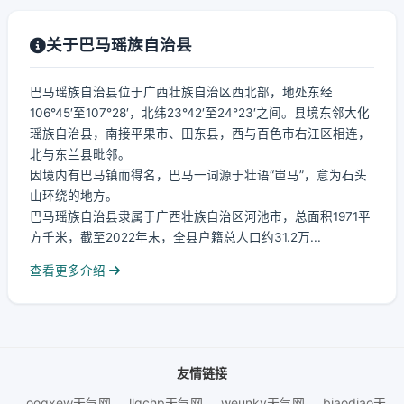
关于巴马瑶族自治县
巴马瑶族自治县位于广西壮族自治区西北部，地处东经
106°45′至107°28′，北纬23°42′至24°23′之间。县境东邻大化
瑶族自治县，南接平果市、田东县，西与百色市右江区相连，
北与东兰县毗邻。
因境内有巴马镇而得名，巴马一词源于壮语“岜马”，意为石头
山环绕的地方。
巴马瑶族自治县隶属于广西壮族自治区河池市，总面积1971平
方千米，截至2022年末，全县户籍总人口约31.2万...
查看更多介绍
友情链接
ooqxew天气网
llqchp天气网
weunky天气网
biaodiao天