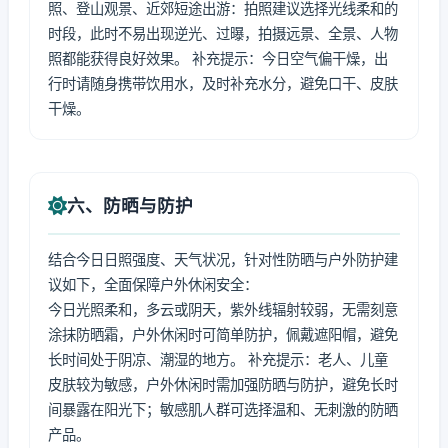
照、登山观景、近郊短途出游：拍照建议选择光线柔和的
时段，此时不易出现逆光、过曝，拍摄远景、全景、人物
照都能获得良好效果。 补充提示：今日空气偏干燥，出
行时请随身携带饮用水，及时补充水分，避免口干、皮肤
干燥。
六、防晒与防护
结合今日日照强度、天气状况，针对性防晒与户外防护建
议如下，全面保障户外休闲安全：
今日光照柔和，多云或阴天，紫外线辐射较弱，无需刻意
涂抹防晒霜，户外休闲时可简单防护，佩戴遮阳帽，避免
长时间处于阴凉、潮湿的地方。 补充提示：老人、儿童
皮肤较为敏感，户外休闲时需加强防晒与防护，避免长时
间暴露在阳光下；敏感肌人群可选择温和、无刺激的防晒
产品。