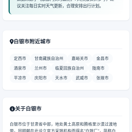
议关注每日实时天气更新，合理安排出行计划。
白银市附近城市
定西市
甘南藏族自治州
嘉峪关市
金昌市
酒泉市
兰州市
临夏回族自治州
陇南市
平凉市
庆阳市
天水市
武威市
张掖市
关于白银市
白银市位于甘肃省中部，地处黄土高原和腾格里沙漠过渡地
带。因明朝在此设立官方采银机构而得名“白银厂”，简称白