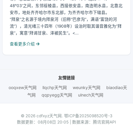
48°03′之间，东邻绥棱县，西接依安县，南连明水县，北靠北
安市，地处齐齐哈尔市东北部，为齐齐哈尔市下辖县。
“拜泉”之名源于境内拜泉河（旧称“巴彦沟”，满语“富饶的河
流”），清光绪三十四年（1908年）设治时取其谐音雅化为“拜
泉”，寓意“拜谒甘泉、泽被民生”。<...
查看更多介绍
友情链接
ooqxew天气网
llqchp天气网
weunky天气网
biaodiao天
气网
qqpyegg天气网
ulnech天气网
© 2026 cdfxyz天气网.
鄂ICP备2025098520号-3
数据更新：08月08日 20:05 | 数据来源：腾讯官网API