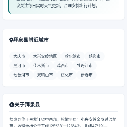
议关注每日实时天气更新，合理安排出行计划。
拜泉县附近城市
大庆市
大兴安岭地区
哈尔滨市
鹤岗市
黑河市
佳木斯市
鸡西市
牡丹江市
七台河市
双鸭山市
绥化市
伊春市
关于拜泉县
拜泉县位于黑龙江省中西部，松嫩平原与小兴安岭余脉过渡地
带，地理坐标介于东经125°38′—126°43′、北纬47°19′—