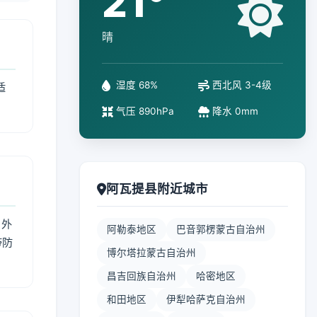
21°
晴
湿度 68%
西北风 3-4级
适
气压 890hPa
降水 0mm
阿瓦提县附近城市
 外
阿勒泰地区
巴音郭楞蒙古自治州
带防
博尔塔拉蒙古自治州
昌吉回族自治州
哈密地区
和田地区
伊犁哈萨克自治州