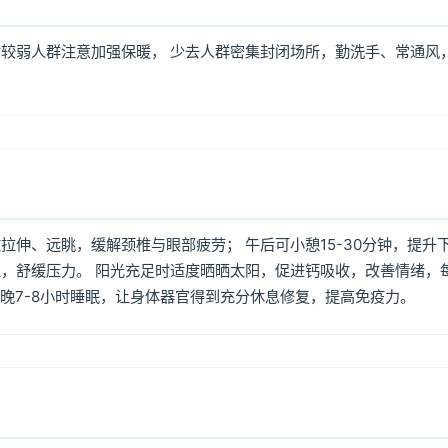
较弱人群注意加强保暖， 少去人群密集封闭场所，勤洗手、常通风
伸、远眺，缓解颈椎与眼部疲劳； 午后可小憩15-30分钟，提升
，舒缓压力。 阳光充足时适度晒晒太阳，促进钙吸收，改善情绪，
每晚7-8小时睡眠，让身体器官得到充分休息修复，提高免疫力。