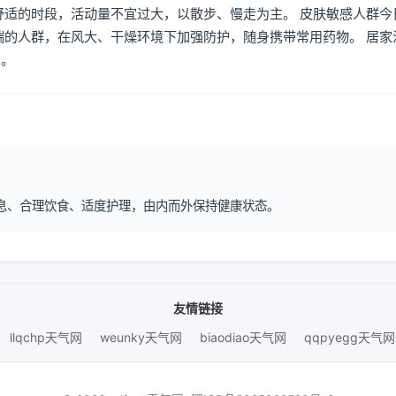
舒适的时段，活动量不宜过大，以散步、慢走为主。 皮肤敏感人群今
喘的人群，在风大、干燥环境下加强防护，随身携带常用药物。 居家
倒。
律作息、合理饮食、适度护理，由内而外保持健康状态。
友情链接
llqchp天气网
weunky天气网
biaodiao天气网
qqpyegg天气网