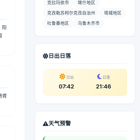
克拉玛依市
喀什地区
克孜勒苏柯尔克孜自治州
塔城地区
吐鲁番地区
乌鲁木齐市
；阳
湿
。
日出日落
日出
日落
07:42
21:46
肠胃
天气预警