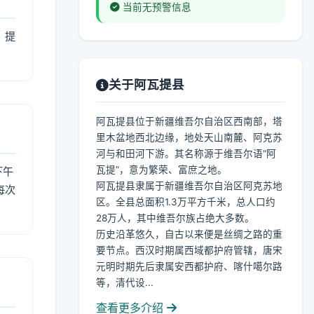
当前无预警信息
，提
关于阿瓦提县
阿瓦提县位于新疆维吾尔自治区西南部，塔
里木盆地西北边缘，地处天山南麓、阿克苏
河与和田河下游。其名称源于维吾尔语“阿
瓦提”，意为繁荣、富庶之地。
下午
阿瓦提县隶属于新疆维吾尔自治区阿克苏地
每次
区。全县总面积1.3万平方千米，总人口约
28万人，其中维吾尔族占绝大多数。
历史沿革悠久，自古以来便是丝绸之路的重
要节点。西汉时期属西域都护府管辖，唐宋
元明时期先后隶属安西都护府、喀什噶尔路
等，清代设...
查看更多介绍