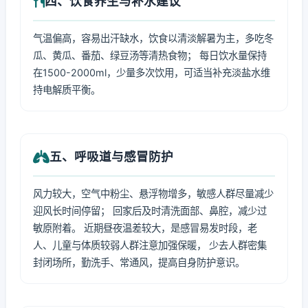
四、饮食养生与补水建议
气温偏高，容易出汗缺水，饮食以清淡解暑为主，多吃冬
瓜、黄瓜、番茄、绿豆汤等清热食物； 每日饮水量保持
在1500-2000ml，少量多次饮用，可适当补充淡盐水维
持电解质平衡。
五、呼吸道与感冒防护
风力较大，空气中粉尘、悬浮物增多，敏感人群尽量减少
迎风长时间停留； 回家后及时清洗面部、鼻腔，减少过
敏原附着。 近期昼夜温差较大，是感冒易发时段，老
人、儿童与体质较弱人群注意加强保暖， 少去人群密集
封闭场所，勤洗手、常通风，提高自身防护意识。