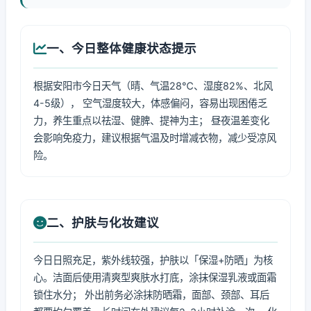
一、今日整体健康状态提示
根据安阳市今日天气（晴、气温28℃、湿度82%、北风
4-5级）， 空气湿度较大，体感偏闷，容易出现困倦乏
力，养生重点以祛湿、健脾、提神为主； 昼夜温差变化
会影响免疫力，建议根据气温及时增减衣物，减少受凉风
险。
二、护肤与化妆建议
今日日照充足，紫外线较强，护肤以「保湿+防晒」为核
心。洁面后使用清爽型爽肤水打底，涂抹保湿乳液或面霜
锁住水分； 外出前务必涂抹防晒霜，面部、颈部、耳后