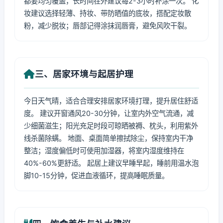
都要均匀覆盖，长时间在外建议每2-3小时补涂一次。 化
妆建议选择轻薄、持妆、带防晒值的底妆，搭配定妆散
粉，减少脱妆；唇部记得涂抹润唇膏，避免风吹干裂。
三、居家环境与起居护理
今日天气晴，适合合理安排居家环境打理，提升居住舒适
度。 建议开窗通风20-30分钟，让室内外空气流通，减
少细菌滋生；阳光充足时段可晾晒被褥、枕头，利用紫外
线杀菌除螨。 地面、桌面简单擦拭除尘，保持室内干净
整洁；湿度偏低时可使用加湿器，将室内湿度维持在
40%-60%更舒适。 起居上建议早睡早起，睡前用温水泡
脚10-15分钟，促进血液循环，提高睡眠质量。