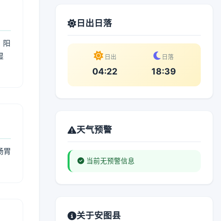
日出日落
；阳
湿
日出
日落
。
04:22
18:39
天气预警
肠胃
当前无预警信息
关于安图县