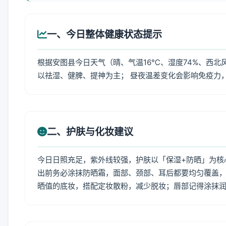
一、今日整体健康状态提示
根据安图县今日天气（晴、气温16℃、湿度74%、西北
以祛湿、健脾、提神为主； 昼夜温差变化会影响免疫力
二、护肤与化妆建议
今日日照充足，紫外线较强，护肤以「保湿+防晒」为核
出前务必涂抹防晒霜，面部、颈部、耳后都要均匀覆盖，
晒值的底妆，搭配定妆散粉，减少脱妆；唇部记得涂抹