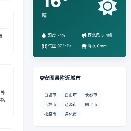
16°
晴
湿度 74%
西北风 3-4级
点
气压 972hPa
降水 0mm
安图县附近城市
 外
白城市
白山市
长春市
带防
吉林市
辽源市
四平市
松原市
通化市