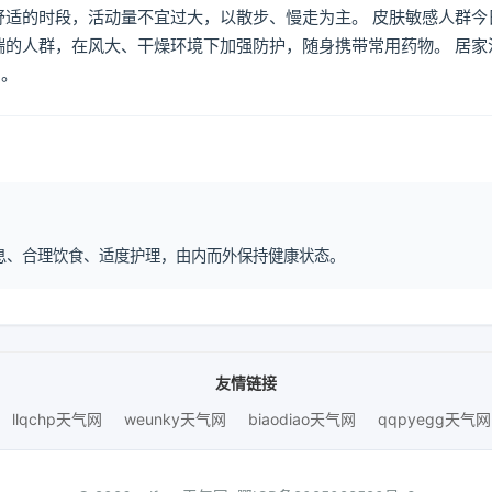
舒适的时段，活动量不宜过大，以散步、慢走为主。 皮肤敏感人群今
喘的人群，在风大、干燥环境下加强防护，随身携带常用药物。 居家
倒。
律作息、合理饮食、适度护理，由内而外保持健康状态。
友情链接
llqchp天气网
weunky天气网
biaodiao天气网
qqpyegg天气网