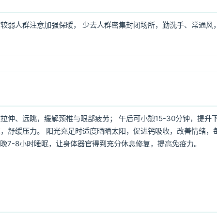
较弱人群注意加强保暖， 少去人群密集封闭场所，勤洗手、常通风
伸、远眺，缓解颈椎与眼部疲劳； 午后可小憩15-30分钟，提升
，舒缓压力。 阳光充足时适度晒晒太阳，促进钙吸收，改善情绪，
每晚7-8小时睡眠，让身体器官得到充分休息修复，提高免疫力。