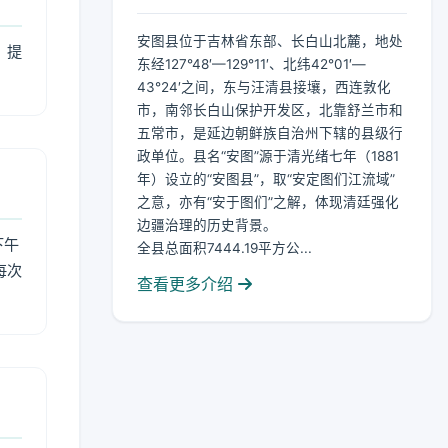
安图县位于吉林省东部、长白山北麓，地处
，提
东经127°48′—129°11′、北纬42°01′—
43°24′之间，东与汪清县接壤，西连敦化
市，南邻长白山保护开发区，北靠舒兰市和
五常市，是延边朝鲜族自治州下辖的县级行
政单位。县名“安图”源于清光绪七年（1881
年）设立的“安图县”，取“安定图们江流域”
之意，亦有“安于图们”之解，体现清廷强化
边疆治理的历史背景。
下午
全县总面积7444.19平方公...
每次
查看更多介绍