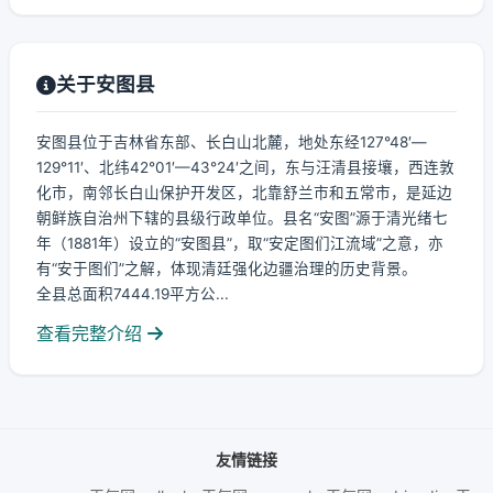
关于安图县
安图县位于吉林省东部、长白山北麓，地处东经127°48′—
129°11′、北纬42°01′—43°24′之间，东与汪清县接壤，西连敦
化市，南邻长白山保护开发区，北靠舒兰市和五常市，是延边
朝鲜族自治州下辖的县级行政单位。县名“安图”源于清光绪七
年（1881年）设立的“安图县”，取“安定图们江流域”之意，亦
有“安于图们”之解，体现清廷强化边疆治理的历史背景。
全县总面积7444.19平方公...
查看完整介绍
友情链接