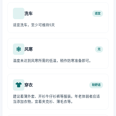
洗车
适宜
适宜洗车，至少可维持5天
风寒
无
温度未达到风寒所需的低温，稍作防寒准备即可。
穿衣
较舒适
建议着薄外套、开衫牛仔衫裤等服装。年老体弱者应适
当添加衣物，宜着夹克衫、薄毛衣等。