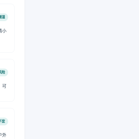
潮湿
请小
风险
，可
不宜
户外