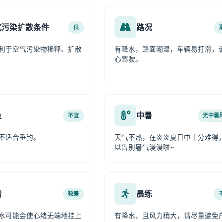
气污染扩散条件
路况
良
利于空气污染物稀释、扩散
有降水，路面潮湿，车辆易打滑，
心驾驶。
鱼
中暑
不宜
无中暑
不适合垂钓。
天气不热，在炎炎夏日中十分难得
以告别暑气漫漫啦~
情
晨练
较差
水可能会使心绪无端地挂上
有降水，且风力稍大，请尽量避免