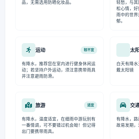
品，无需选用防晒化妆品。
轻愁，与其
松心情，好
雨中的世界
郁。
运动
太
较不宜
有降水，推荐您在室内进行健身休闲运
白天有降水
动；若坚持户外运动，须注意携带雨具
戴太阳镜
并注意避雨防滑。
旅游
交
适宜
有降水，温度适宜，在细雨中游玩别有
有降水，路
一番情调，可不要错过机会呦！但记得
故易发期，
出门要携带雨具。