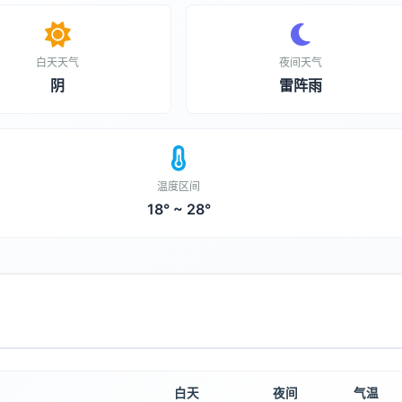
白天天气
夜间天气
阴
雷阵雨
温度区间
18° ~ 28°
白天
夜间
气温