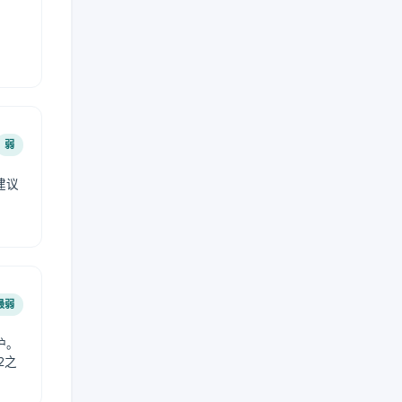
弱
建议
。
最弱
护。
2之