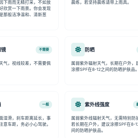
因下雨而无精打采，不如放
晨练，若坚持晨练请带上雨具。
好欣赏一下雨景。你会发现
是那般洁净温和、清新葱
阳镜
防晒
不需要
天气，视线较差，不需要佩
属弱紫外辐射天气，长期在户外，
涂擦SPF在8-12之间的防晒护肤品
通
紫外线强度
一般
面湿滑，刹车距离延长，事
属弱紫外线辐射天气，无需特别防
注意车距，务必小心驾驶。
若长期在户外，建议涂擦SPF在8-1
间的防晒护肤品。