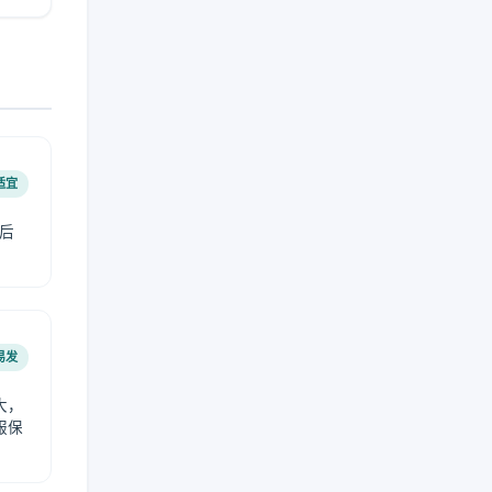
适宜
后
易发
大，
服保