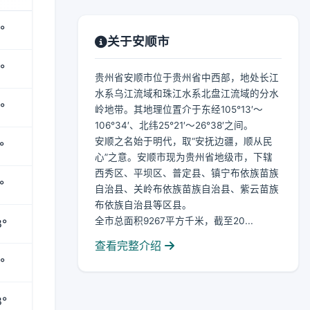
°
关于安顺市
°
贵州省安顺市位于贵州省中西部，地处长江
水系乌江流域和珠江水系北盘江流域的分水
°
岭地带。其地理位置介于东经105°13′～
106°34′、北纬25°21′～26°38′之间。
安顺之名始于明代，取“安抚边疆，顺从民
°
心”之意。安顺市现为贵州省地级市，下辖
西秀区、平坝区、普定县、镇宁布依族苗族
°
自治县、关岭布依族苗族自治县、紫云苗族
布依族自治县等区县。
全市总面积9267平方千米，截至20...
8°
查看完整介绍
°
8°