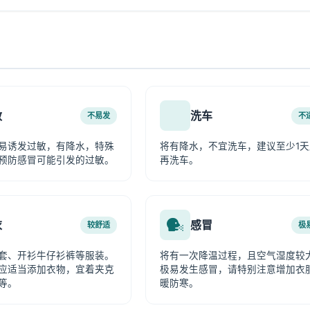
敏
洗车
不易发
不
易诱发过敏，有降水，特殊
将有降水，不宜洗车，建议至少1天
预防感冒可能引发的过敏。
再洗车。
衣
感冒
较舒适
极
套、开衫牛仔衫裤等服装。
将有一次降温过程，且空气湿度较
应适当添加衣物，宜着夹克
极易发生感冒，请特别注意增加衣
等。
暖防寒。