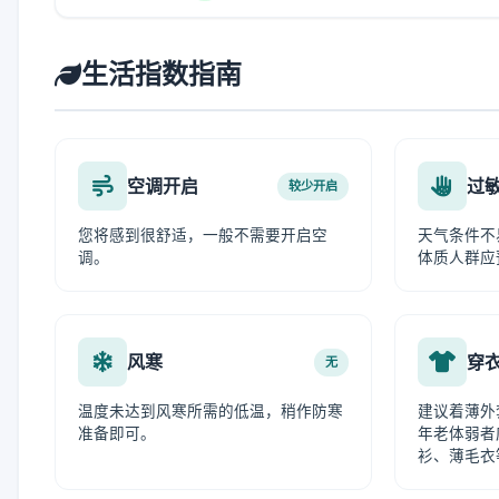
生活指数指南
空调开启
过
较少开启
您将感到很舒适，一般不需要开启空
天气条件不
调。
体质人群应
风寒
穿
无
温度未达到风寒所需的低温，稍作防寒
建议着薄外
准备即可。
年老体弱者
衫、薄毛衣