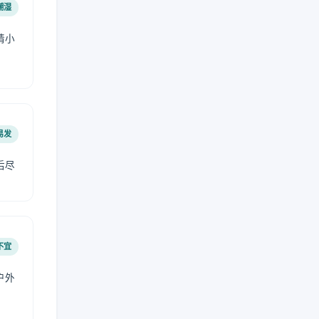
潮湿
请小
易发
后尽
不宜
户外