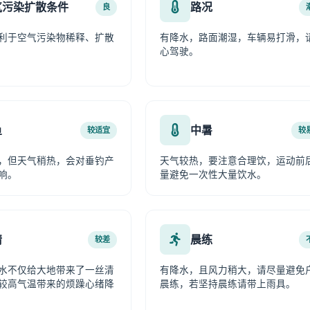
气污染扩散条件
路况
良
利于空气污染物稀释、扩散
有降水，路面潮湿，车辆易打滑，
心驾驶。
鱼
中暑
较适宜
较
，但天气稍热，会对垂钓产
天气较热，要注意合理饮，运动前
响。
量避免一次性大量饮水。
情
晨练
较差
水不仅给大地带来了一丝清
有降水，且风力稍大，请尽量避免
较高气温带来的烦躁心绪降
晨练，若坚持晨练请带上雨具。