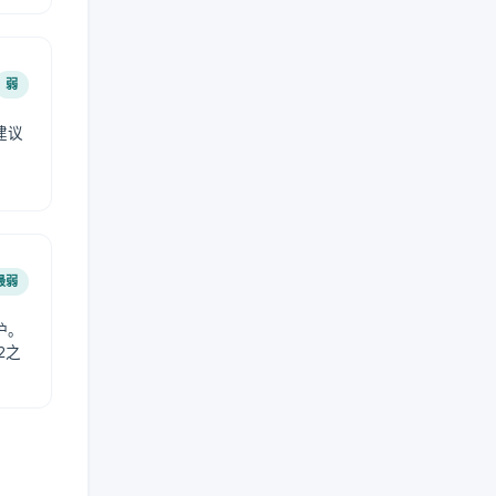
弱
建议
。
最弱
护。
2之