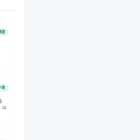
适宜
少发
较
，以