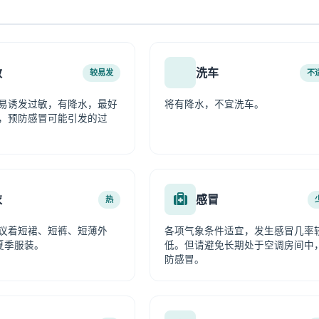
敏
洗车
较易发
不
易诱发过敏，有降水，最好
将有降水，不宜洗车。
，预防感冒可能引发的过
衣
感冒
热
议着短裙、短裤、短薄外
各项气象条件适宜，发生感冒几率
夏季服装。
低。但请避免长期处于空调房间中
防感冒。