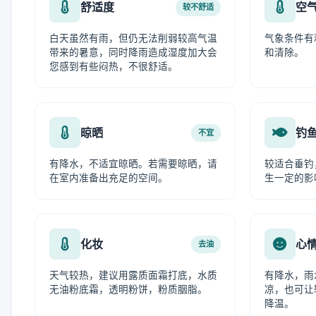
舒适度
空
较不舒适
白天虽然有雨，但仍无法削弱较高气温
气象条件有
带来的暑意，同时降雨造成湿度加大会
和清除。
您感到有些闷热，不很舒适。
晾晒
钓
不宜
有降水，不适宜晾晒。若需要晾晒，请
较适合垂钓
在室内准备出充足的空间。
生一定的影
化妆
心
去油
天气较热，建议用露质面霜打底，水质
有降水，雨
无油粉底霜，透明粉饼，粉质胭脂。
凉，也可让
降温。