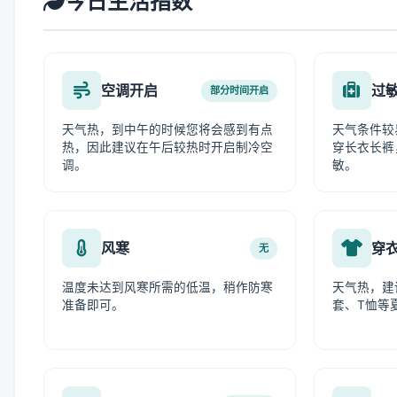
今日生活指数
空调开启
过
部分时间开启
天气热，到中午的时候您将会感到有点
天气条件较
热，因此建议在午后较热时开启制冷空
穿长衣长裤
调。
敏。
风寒
穿
无
温度未达到风寒所需的低温，稍作防寒
天气热，建
准备即可。
套、T恤等