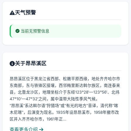
天气预警
当前无预警信息
关于昂昂溪区
昂昂溪区位于黑龙江省西部、松嫩平原西缘，地处齐齐哈尔市
东南部，东与铁锋区接壤，西邻梅里斯达斡尔族区，南连泰来
县，北靠龙沙区，地理坐标介于东经123°28′—123°56′、北纬
47°10′—47°32′之间，属中温带大陆性季风气候。
“昂昂溪”系达斡尔语“狩猎场”或“有光的地方”音译，清代称“喀
木尼喀”，后演变为现名。1935年设昂昂溪市，1958年撤市改
区并入齐齐哈尔市，1961年正...
查看更多介绍