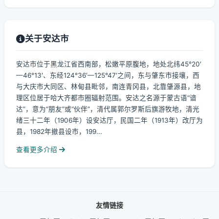
关于安达市
安达市位于黑龙江省西南部，松嫩平原腹地，地处北纬45°20′
—46°13′、东经124°36′—125°47′之间，东与肇东市接壤，西
与大庆市大同区、林甸县毗邻，南连青冈县，北靠肇源县，地
理区位居于哈大齐都市圈辐射范围。安达之名源于蒙古语“谙
达”，意为“朋友”或“伙伴”，清代属郭尔罗斯后旗游牧地，清光
绪三十二年（1906年）设安达厅，民国二年（1913年）改厅为
县，1982年撤县设市，199...
查看更多介绍
友情链接