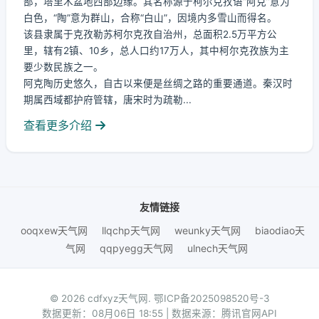
部，塔里木盆地西部边缘。其名称源于柯尔克孜语“阿克”意为
白色，“陶”意为群山，合称“白山”，因境内多雪山而得名。
该县隶属于克孜勒苏柯尔克孜自治州，总面积2.5万平方公
里，辖有2镇、10乡，总人口约17万人，其中柯尔克孜族为主
要少数民族之一。
阿克陶历史悠久，自古以来便是丝绸之路的重要通道。秦汉时
期属西域都护府管辖，唐宋时为疏勒...
查看更多介绍
友情链接
ooqxew天气网
llqchp天气网
weunky天气网
biaodiao天
气网
qqpyegg天气网
ulnech天气网
© 2026 cdfxyz天气网.
鄂ICP备2025098520号-3
数据更新：08月06日 18:55 | 数据来源：腾讯官网API