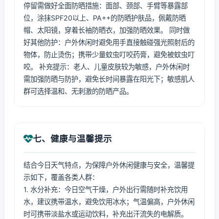
停留需做好全面防晒措施：面部、颈部、手臂等暴露部
位，涂抹SPF20以上、PA++的防晒护肤品，佩戴防晒
帽、太阳镜，穿着长袖防晒衣，加强防晒效果。 同时做
好其他防护：户外休闲时避免用手直接触碰强光照射后的
物体，防止烫伤；携带少量蚊虫叮咬药膏，避免被蚊虫叮
咬。 补充提示：老人、儿童皮肤较为敏感，户外休闲时
需加强防晒与防护，避免长时间暴露在阳光下；敏感肌人
群可选择温和、无刺激的防晒产品。
七、健康与温馨提示
结合今日天气特点，为保障户外休闲健康与安全，温馨提
示如下，覆盖各类人群：
1. 水分补充：今日空气干燥，户外出行需随时补充饮用
水，建议携带温水，避免饮用冰水；气温偏高，户外休闲
时可携带淡盐水或运动饮料，补充出汗流失的电解质。