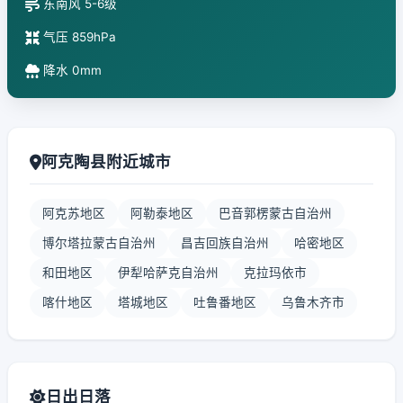
东南风 5-6级
气压 859hPa
降水 0mm
阿克陶县附近城市
阿克苏地区
阿勒泰地区
巴音郭楞蒙古自治州
博尔塔拉蒙古自治州
昌吉回族自治州
哈密地区
和田地区
伊犁哈萨克自治州
克拉玛依市
喀什地区
塔城地区
吐鲁番地区
乌鲁木齐市
日出日落