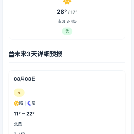
28°
/ 17°
南风 3-4级
优
未来3天详细预报
08月08日
良
晴
|
晴
11° ~ 22°
北风