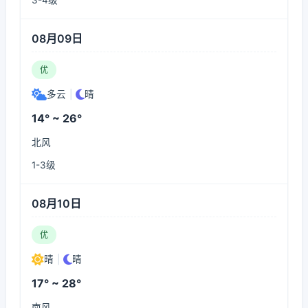
3-4级
08月09日
优
多云
|
晴
14° ~ 26°
北风
1-3级
08月10日
优
晴
|
晴
17° ~ 28°
南风