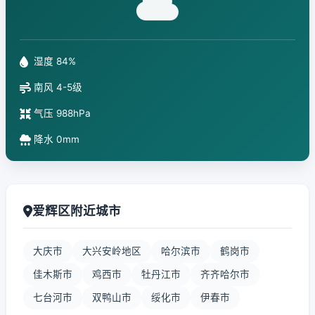
湿度 84%
南风 4-5级
气压 988hPa
降水 0mm
爱辉区附近城市
大庆市
大兴安岭地区
哈尔滨市
鹤岗市
佳木斯市
鸡西市
牡丹江市
齐齐哈尔市
七台河市
双鸭山市
绥化市
伊春市