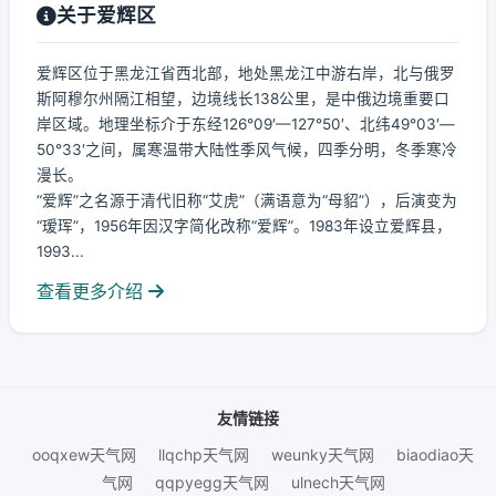
关于爱辉区
爱辉区位于黑龙江省西北部，地处黑龙江中游右岸，北与俄罗
斯阿穆尔州隔江相望，边境线长138公里，是中俄边境重要口
岸区域。地理坐标介于东经126°09′—127°50′、北纬49°03′—
50°33′之间，属寒温带大陆性季风气候，四季分明，冬季寒冷
漫长。
“爱辉”之名源于清代旧称“艾虎”（满语意为“母貂”），后演变为
“瑷珲”，1956年因汉字简化改称“爱辉”。1983年设立爱辉县，
1993...
查看更多介绍
友情链接
ooqxew天气网
llqchp天气网
weunky天气网
biaodiao天
气网
qqpyegg天气网
ulnech天气网